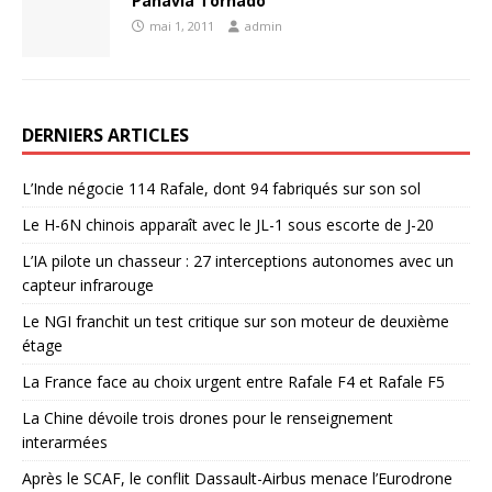
Panavia Tornado
mai 1, 2011
admin
DERNIERS ARTICLES
L’Inde négocie 114 Rafale, dont 94 fabriqués sur son sol
Le H-6N chinois apparaît avec le JL-1 sous escorte de J-20
L’IA pilote un chasseur : 27 interceptions autonomes avec un
capteur infrarouge
Le NGI franchit un test critique sur son moteur de deuxième
étage
La France face au choix urgent entre Rafale F4 et Rafale F5
La Chine dévoile trois drones pour le renseignement
interarmées
Après le SCAF, le conflit Dassault-Airbus menace l’Eurodrone