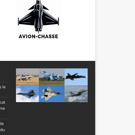
s le
bat
ème
de
ndu