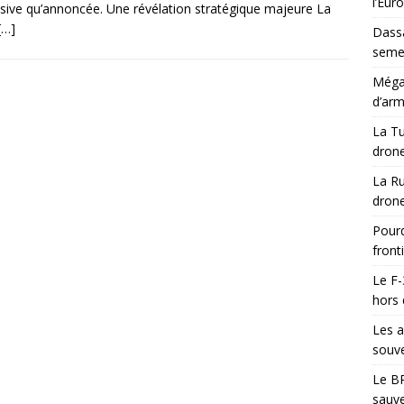
l’Eur
sive qu’annoncée. Une révélation stratégique majeure La
[…]
Dassa
semes
Méga-
d’arm
La Tu
drone
La Ru
drone
Pourq
front
Le F-
hors 
Les a
souve
Le BR
sauve