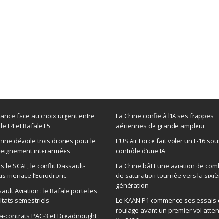
rance face au choix urgent entre
La Chine confie à l’IA ses frappes
le F4 et Rafale F5
aériennes de grande ampleur
hine dévoile trois drones pour le
L’US Air Force fait voler un F-16 sou
seignement interarmées
contrôle d’une IA
s le SCAF, le conflit Dassault-
La Chine bâtit une aviation de com
us menace l’Eurodrone
de saturation tournée vers la sixi
génération
ault Aviation : le Rafale porte les
ltats semestriels
Le KAAN P1 commence ses essais 
roulage avant un premier vol atte
-contrats PAC-3 et Dreadnought :