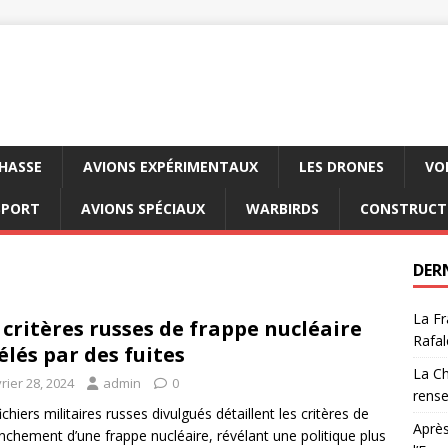
CHASSE
AVIONS EXPÉRIMENTAUX
LES DRONES
VO
SPORT
AVIONS SPÉCIAUX
WARBIRDS
CONSTRUCT
DER
La Fr
 critères russes de frappe nucléaire
Rafal
élés par des fuites
La Ch
rier 28, 2024
admin
0
rens
ichiers militaires russes divulgués détaillent les critères de
Après
nchement d’une frappe nucléaire, révélant une politique plus