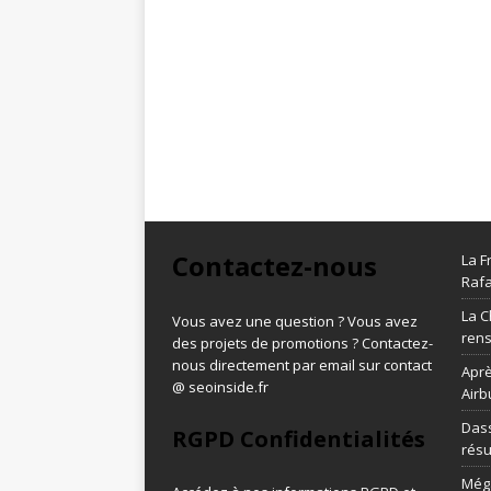
Contactez-nous
La F
Rafa
La C
Vous avez une question ? Vous avez
ren
des projets de promotions ? Contactez-
nous directement par email sur contact
Aprè
@ seoinside.fr
Airb
Dass
RGPD Confidentialités
résu
Méga