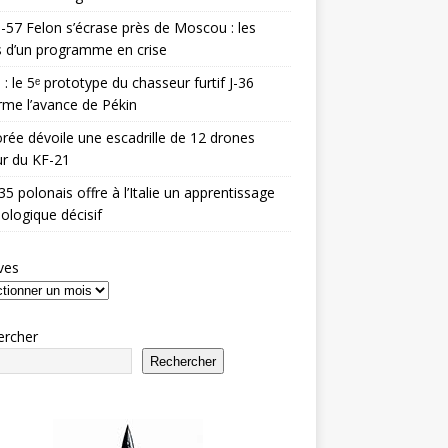
-57 Felon s’écrase près de Moscou : les
es d’un programme en crise
 : le 5ᵉ prototype du chasseur furtif J-36
rme l’avance de Pékin
rée dévoile une escadrille de 12 drones
r du KF-21
35 polonais offre à l’Italie un apprentissage
ologique décisif
ves
ercher
Rechercher