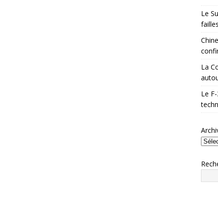
Le Su
faill
Chine
confi
La Co
autou
Le F-
techn
Archi
Rech