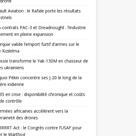
odrone
ult Aviation : le Rafale porte les résultats
triels
contrats PAC-3 et Dreadnought : l’industrie
ement en pleine expansion
rquie valide l’emport furtif d’armes sur le
 Kızılelma
ssie transforme le Yak-130M en chasseur de
s ukrainiens
uoi Pékin concentre ses J-20 le long de la
ière indienne
35 en crise : disponibilité chronique et coûts
de contrôle
rmées africaines accélèrent vers la
raineté des drones
RRRT Act : le Congrès contre l’USAF pour
r le Warthog