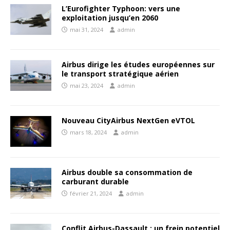
L’Eurofighter Typhoon: vers une
exploitation jusqu’en 2060
mai 31, 2024
admin
Airbus dirige les études européennes sur
le transport stratégique aérien
mai 23, 2024
admin
Nouveau CityAirbus NextGen eVTOL
mars 18, 2024
admin
Airbus double sa consommation de
carburant durable
février 21, 2024
admin
Conflit Airbus-Dassault : un frein potentiel