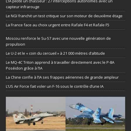
L’IA pilote un chasseur : 27 interceptions autonomes avec un
capteur infrarouge
Le NGI franchit un test critique sur son moteur de deuxième étage
La France face au choix urgent entre Rafale F4 et Rafale F5
Moscou renforce le Su-57 avec une nouvelle génération de
propulsion
Le U-2 et le « coin du cercueil » à 21 000 mètres d’altitude
Le MQ-4C Triton apprend à travailler directement avec le P-8A
Poséidon grâce à l’IA
La Chine confie à l’IA ses frappes aériennes de grande ampleur
L’US Air Force fait voler un F-16 sous le contrôle d’une IA