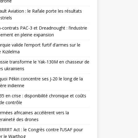
odrone
ult Aviation : le Rafale porte les résultats
triels
contrats PAC-3 et Dreadnought : l’industrie
ement en pleine expansion
rquie valide l’emport furtif d’armes sur le
 Kızılelma
ssie transforme le Yak-130M en chasseur de
s ukrainiens
uoi Pékin concentre ses J-20 le long de la
ière indienne
35 en crise : disponibilité chronique et coûts
de contrôle
rmées africaines accélèrent vers la
raineté des drones
RRRT Act : le Congrès contre l’USAF pour
r le Warthog