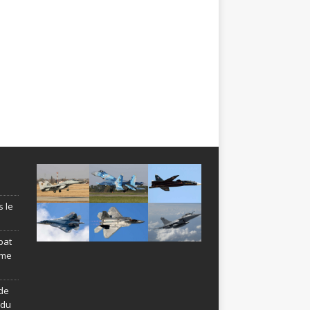
s le
bat
ème
de
ndu