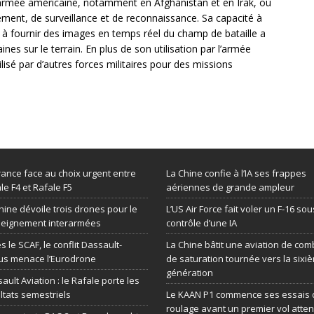
’armée américaine, notamment en Afghanistan et en Irak, où
nement, de surveillance et de reconnaissance. Sa capacité à
 à fournir des images en temps réel du champ de bataille a
nes sur le terrain. En plus de son utilisation par l’armée
lisé par d’autres forces militaires pour des missions
rance face au choix urgent entre
La Chine confie à l’IA ses frappes
le F4 et Rafale F5
aériennes de grande ampleur
hine dévoile trois drones pour le
L’US Air Force fait voler un F-16 sou
seignement interarmées
contrôle d’une IA
s le SCAF, le conflit Dassault-
La Chine bâtit une aviation de com
us menace l’Eurodrone
de saturation tournée vers la sixi
génération
ault Aviation : le Rafale porte les
ltats semestriels
Le KAAN P1 commence ses essais 
roulage avant un premier vol atte