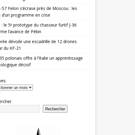
-57 Felon s’écrase près de Moscou : les
es d’un programme en crise
 : le 5ᵉ prototype du chasseur furtif J-36
rme l’avance de Pékin
rée dévoile une escadrille de 12 drones
r du KF-21
35 polonais offre à l’Italie un apprentissage
ologique décisif
ves
ercher
Rechercher