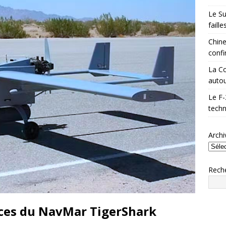
Le Su
faill
Chine
confi
La Co
autou
Le F-
techn
Archi
Rech
ces du NavMar TigerShark