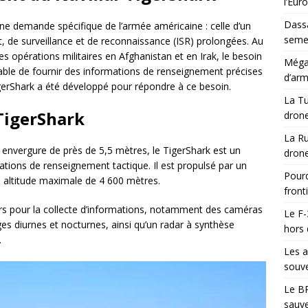
l’Eur
Dassa
ne demande spécifique de l’armée américaine : celle d’un
semes
 de surveillance et de reconnaissance (ISR) prolongées. Au
 opérations militaires en Afghanistan et en Irak, le besoin
Méga-
ble de fournir des informations de renseignement précises
d’arm
gerShark a été développé pour répondre à ce besoin.
La Tu
TigerShark
drone
La Ru
envergure de près de 5,5 mètres, le TigerShark est un
drone
tions de renseignement tactique. Il est propulsé par un
Pourq
e altitude maximale de 4 600 mètres.
front
urs pour la collecte d’informations, notamment des caméras
Le F-
es diurnes et nocturnes, ainsi qu’un radar à synthèse
hors 
.
Les a
souve
Le BR
sauve