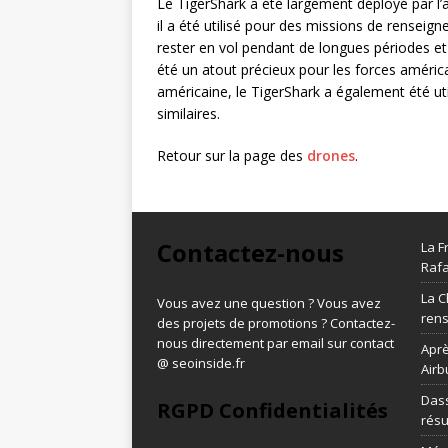
Le TigerShark a été largement déployé par l
il a été utilisé pour des missions de renseig
rester en vol pendant de longues périodes et
été un atout précieux pour les forces américai
américaine, le TigerShark a également été uti
similaires.
Retour sur la page des
drones
.
Contactez-nous
La F
Rafa
La C
Vous avez une question ? Vous avez
ren
des projets de promotions ? Contactez-
nous directement par email sur contact
Aprè
@ seoinside.fr
Airb
Dass
RGPD Confidentialités
résu