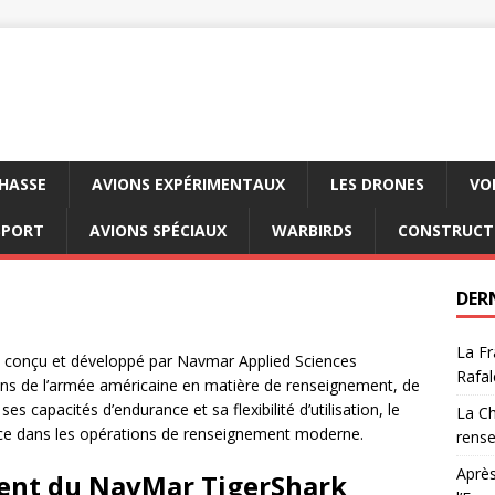
CHASSE
AVIONS EXPÉRIMENTAUX
LES DRONES
VO
SPORT
AVIONS SPÉCIAUX
WARBIRDS
CONSTRUCT
DER
La Fr
, conçu et développé par Navmar Applied Sciences
Rafal
ns de l’armée américaine en matière de renseignement, de
es capacités d’endurance et sa flexibilité d’utilisation, le
La Ch
cace dans les opérations de renseignement moderne.
rens
Après
ent du NavMar TigerShark