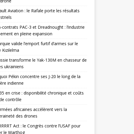
odrone
ult Aviation : le Rafale porte les résultats
triels
contrats PAC-3 et Dreadnought : l’industrie
ement en pleine expansion
rquie valide l’emport furtif d’armes sur le
 Kızılelma
ssie transforme le Yak-130M en chasseur de
s ukrainiens
uoi Pékin concentre ses J-20 le long de la
ière indienne
35 en crise : disponibilité chronique et coûts
de contrôle
rmées africaines accélèrent vers la
raineté des drones
RRRT Act : le Congrès contre l’USAF pour
r le Warthog