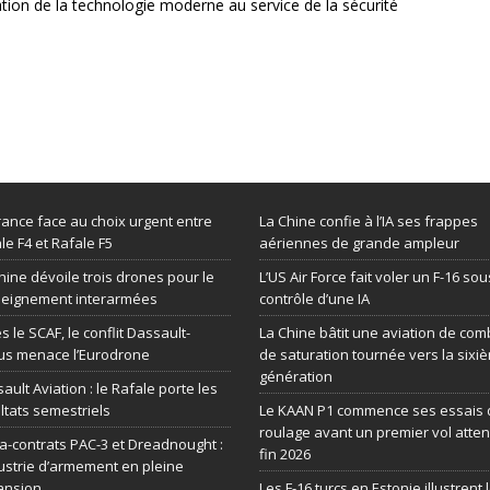
ation de la technologie moderne au service de la sécurité
rance face au choix urgent entre
La Chine confie à l’IA ses frappes
le F4 et Rafale F5
aériennes de grande ampleur
hine dévoile trois drones pour le
L’US Air Force fait voler un F-16 sou
seignement interarmées
contrôle d’une IA
s le SCAF, le conflit Dassault-
La Chine bâtit une aviation de com
us menace l’Eurodrone
de saturation tournée vers la sixi
génération
ault Aviation : le Rafale porte les
ltats semestriels
Le KAAN P1 commence ses essais 
roulage avant un premier vol atte
-contrats PAC-3 et Dreadnought :
fin 2026
dustrie d’armement en pleine
ansion
Les F-16 turcs en Estonie illustrent 