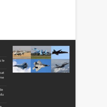
s le
bat
ème
de
ndu
le