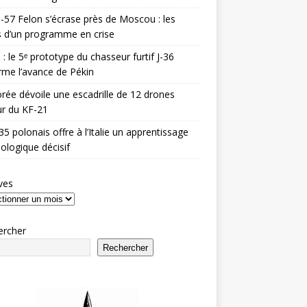
-57 Felon s’écrase près de Moscou : les
es d’un programme en crise
 : le 5ᵉ prototype du chasseur furtif J-36
rme l’avance de Pékin
rée dévoile une escadrille de 12 drones
r du KF-21
35 polonais offre à l’Italie un apprentissage
ologique décisif
ves
ercher
Rechercher