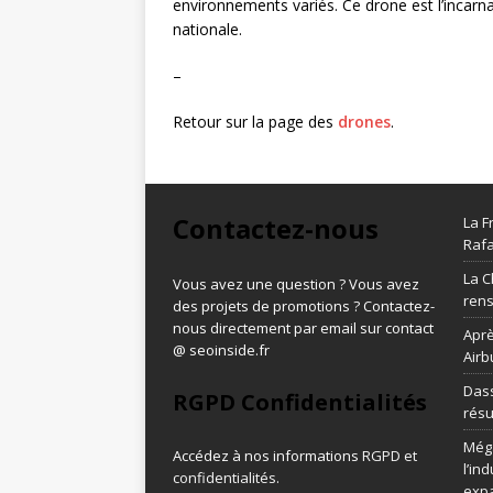
environnements variés. Ce drone est l’incarn
nationale.
–
Retour sur la page des
drones
.
Contactez-nous
La F
Rafa
La C
Vous avez une question ? Vous avez
ren
des projets de promotions ? Contactez-
nous directement par email sur contact
Aprè
@ seoinside.fr
Airb
Dass
RGPD Confidentialités
résu
Méga
Accédez à nos informations
RGPD et
l’in
confidentialités
.
exp