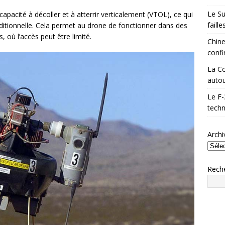
Le Su
pacité à décoller et à atterrir verticalement (VTOL), ce qui
faill
aditionnelle. Cela permet au drone de fonctionner dans des
 où l’accès peut être limité.
Chine
confi
La Co
autou
Le F-
techn
Archi
Rech