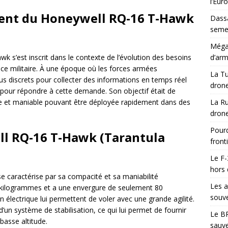
l’Eur
ent du Honeywell RQ-16 T-Hawk
Dassa
semes
Méga-
s’est inscrit dans le contexte de l’évolution des besoins
d’arm
ce militaire. À une époque où les forces armées
La Tu
us discrets pour collecter des informations en temps réel
drone
é pour répondre à cette demande. Son objectif était de
ère et maniable pouvant être déployée rapidement dans des
La Ru
drone
Pourq
l RQ-16 T-Hawk (Tarantula
front
Le F-
hors 
caractérise par sa compacité et sa maniabilité
Les a
 kilogrammes et a une envergure de seulement 80
souve
n électrique lui permettent de voler avec une grande agilité.
’un système de stabilisation, ce qui lui permet de fournir
Le BR
basse altitude.
sauve