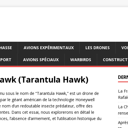
CHASSE
AVIONS EXPÉRIMENTAUX
LES DRONES
VO
SPORT
AVIONS SPÉCIAUX
WARBIRDS
CONSTRUCT
Hawk (Tarantula Hawk)
DER
La Fr
u sous le nom de “Tarantula Hawk,” est un drone de
Rafal
 par le géant américain de la technologie Honeywell
 le nom d’un redoutable insecte prédateur, offre des
La Ch
lentes. Dans cet essai, nous explorerons en détail le
rens
s, l’absence d’armement, et l’utilisation historique du
Après