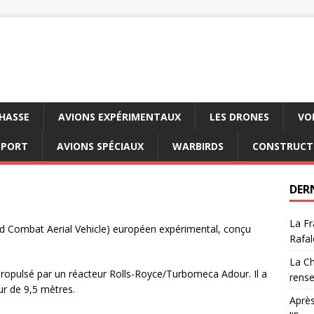
CHASSE
AVIONS EXPÉRIMENTAUX
LES DRONES
VO
SPORT
AVIONS SPÉCIAUX
WARBIRDS
CONSTRUCT
DER
La Fr
Combat Aerial Vehicle) européen expérimental, conçu
Rafal
La Ch
propulsé par un réacteur Rolls-Royce/Turbomeca Adour. Il a
rens
r de 9,5 mètres.
Après