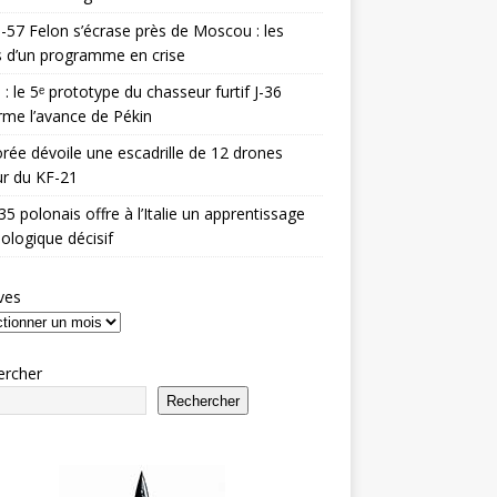
-57 Felon s’écrase près de Moscou : les
es d’un programme en crise
 : le 5ᵉ prototype du chasseur furtif J-36
rme l’avance de Pékin
rée dévoile une escadrille de 12 drones
r du KF-21
35 polonais offre à l’Italie un apprentissage
ologique décisif
ves
ercher
Rechercher