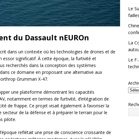
Le Su
faill
Chine
confi
ent du Dassault nEUROn
La Co
autou
it dans un contexte où les technologies de drones et de
essor significatif. À cette époque, la furtivité et
Le F-
plus recherchés dans la conception des systèmes
techn
r dans ce domaine en proposant une alternative aux
 Northrop Grumman X-47.
Archi
lopper une plateforme démontrant les capacités
, notamment en termes de furtivité, d’intégration de
Rech
té de frappe. Ce projet visait également à favoriser la
secteur de la défense et à préparer le terrain pour le
 pilote.
l’époque reflétait une prise de conscience croissante de