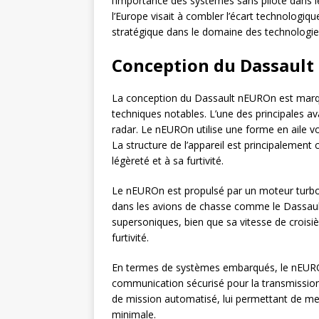
l’importance des systèmes sans pilote dans 
l’Europe visait à combler l’écart technologiq
stratégique dans le domaine des technologi
Conception du Dassaul
La conception du Dassault nEUROn est marqué
techniques notables. L’une des principales av
radar. Le nEUROn utilise une forme en aile vola
La structure de l’appareil est principalemen
légèreté et à sa furtivité.
Le nEUROn est propulsé par un moteur turbof
dans les avions de chasse comme le Dassault
supersoniques, bien que sa vitesse de croisi
furtivité.
En termes de systèmes embarqués, le nEURO
communication sécurisé pour la transmission
de mission automatisé, lui permettant de m
minimale.