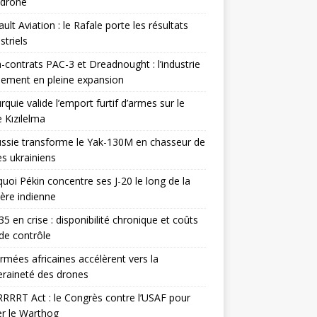
odrone
ult Aviation : le Rafale porte les résultats
triels
contrats PAC-3 et Dreadnought : l’industrie
ement en pleine expansion
rquie valide l’emport furtif d’armes sur le
 Kızılelma
ssie transforme le Yak-130M en chasseur de
s ukrainiens
uoi Pékin concentre ses J-20 le long de la
ière indienne
35 en crise : disponibilité chronique et coûts
de contrôle
rmées africaines accélèrent vers la
raineté des drones
RRRT Act : le Congrès contre l’USAF pour
r le Warthog