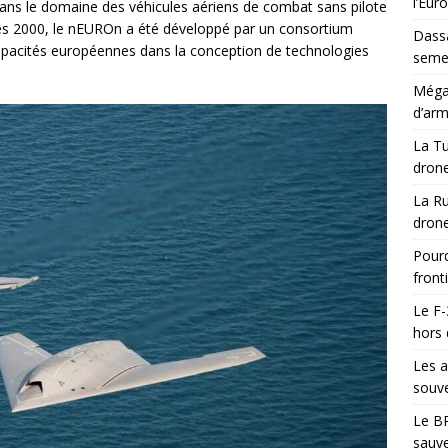
l’Eur
ans le domaine des véhicules aériens de combat sans pilote
s 2000, le nEUROn a été développé par un consortium
Dassa
s capacités européennes dans la conception de technologies
semes
Méga-
d’arm
La Tu
drone
La Ru
drone
Pourq
front
Le F-
hors 
Les a
souve
Le BR
sauve