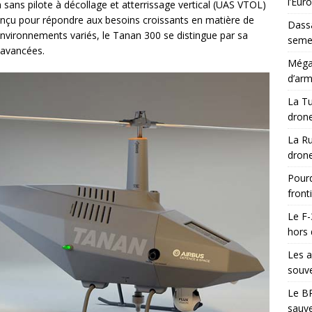
l’Eur
sans pilote à décollage et atterrissage vertical (UAS VTOL)
nçu pour répondre aux besoins croissants en matière de
Dassa
nvironnements variés, le Tanan 300 se distingue par sa
semes
 avancées.
Méga-
d’arm
La Tu
drone
La Ru
drone
Pourq
front
Le F-
hors 
Les a
souve
Le BR
sauve