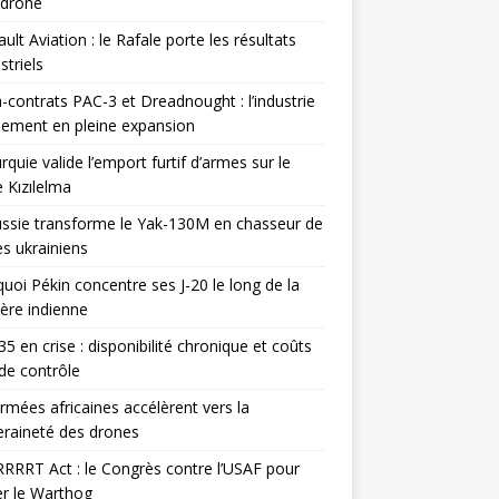
odrone
ult Aviation : le Rafale porte les résultats
triels
contrats PAC-3 et Dreadnought : l’industrie
ement en pleine expansion
rquie valide l’emport furtif d’armes sur le
 Kızılelma
ssie transforme le Yak-130M en chasseur de
s ukrainiens
uoi Pékin concentre ses J-20 le long de la
ière indienne
35 en crise : disponibilité chronique et coûts
de contrôle
rmées africaines accélèrent vers la
raineté des drones
RRRT Act : le Congrès contre l’USAF pour
r le Warthog