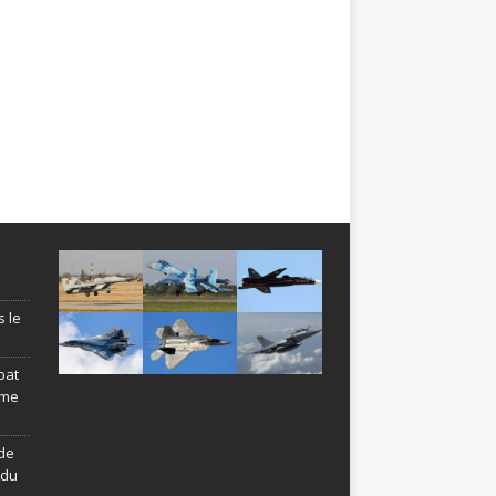
s le
bat
ème
de
ndu