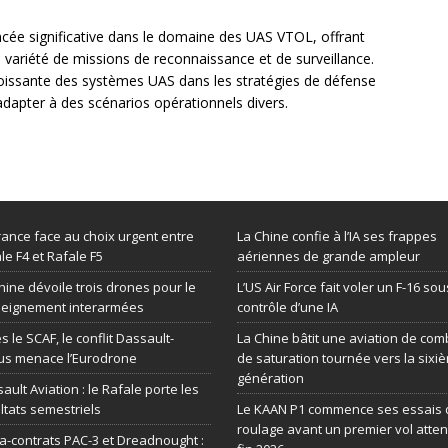
ée significative dans le domaine des UAS VTOL, offrant
 variété de missions de reconnaissance et de surveillance.
oissante des systèmes UAS dans les stratégies de défense
adapter à des scénarios opérationnels divers.
rance face au choix urgent entre
La Chine confie à l’IA ses frappes
le F4 et Rafale F5
aériennes de grande ampleur
hine dévoile trois drones pour le
L’US Air Force fait voler un F-16 sou
seignement interarmées
contrôle d’une IA
s le SCAF, le conflit Dassault-
La Chine bâtit une aviation de com
us menace l’Eurodrone
de saturation tournée vers la sixi
génération
ault Aviation : le Rafale porte les
ltats semestriels
Le KAAN P1 commence ses essais 
roulage avant un premier vol atte
-contrats PAC-3 et Dreadnought :