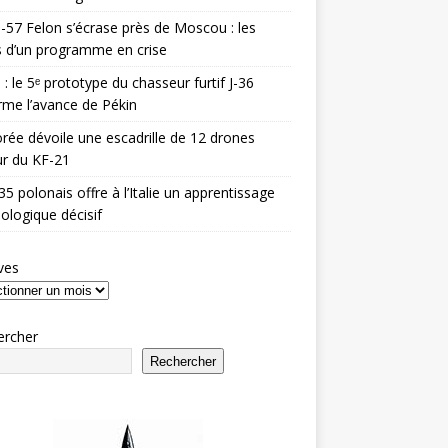
-57 Felon s’écrase près de Moscou : les
es d’un programme en crise
 : le 5ᵉ prototype du chasseur furtif J-36
rme l’avance de Pékin
rée dévoile une escadrille de 12 drones
r du KF-21
35 polonais offre à l’Italie un apprentissage
ologique décisif
ves
ercher
Rechercher