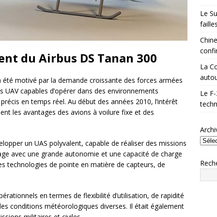
Le Su
faill
Chine
confi
ent du Airbus DS Tanan 300
La Co
autou
 été motivé par la demande croissante des forces armées
mes UAV capables d’opérer dans des environnements
Le F-
récis en temps réel. Au début des années 2010, l’intérêt
techn
ent les avantages des avions à voilure fixe et des
Archi
velopper un UAS polyvalent, capable de réaliser des missions
blage avec une grande autonomie et une capacité de charge
Rech
er des technologies de pointe en matière de capteurs, de
ationnels en termes de flexibilité d’utilisation, de rapidité
es conditions météorologiques diverses. Il était également
sions militaires et civiles.