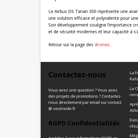
Le Airbus DS Tanan 300 représente une avanc
une solution efficace et polyvalente pour une
Son développement souligne l’importance cr
et de sécurité modernes et leur capacité à s’
Retour sur la page des
drones
.
Contactez-nous
La F
Rafa
La C
Vous avez une question ? Vous avez
ren
des projets de promotions ? Contactez-
nous directement par email sur contact
Aprè
@ seoinside.fr
Airb
Dass
RGPD Confidentialités
résu
Méga