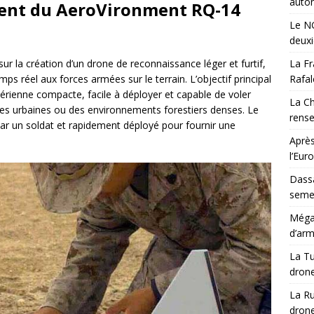
auton
ent du AeroVironment RQ-14
Le NG
deux
 la création d’un drone de reconnaissance léger et furtif,
La Fr
s réel aux forces armées sur le terrain. L’objectif principal
Rafal
 aérienne compacte, facile à déployer et capable de voler
La Ch
nes urbaines ou des environnements forestiers denses. Le
rens
ar un soldat et rapidement déployé pour fournir une
Après
l’Eur
Dassa
semes
Méga-
d’arm
La Tu
drone
La Ru
drone