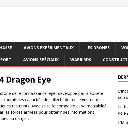
CHASSE
AVIONS EXPÉRIMENTAUX
LES DRONES
VO
SPORT
AVIONS SPÉCIAUX
WARBIRDS
CONSTRUCT
4 Dragon Eye
DER
L’Ind
rone de reconnaissance léger développé par la société
son s
r fournir des capacités de collecte de renseignements et
ques restreints. Avec sa taille compacte et sa maniabilité,
Le H-
 par les forces armées pour obtenir des informations
de J-
oupes au danger.
L’IA 