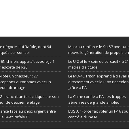
de négocie 114 Rafale, dont 94
Moscou renforce le Su-57 avec un
iqués sur son sol
nouvelle génération de propulsion
-6N chinois apparaît avec le JL-1
Le U-2 et le « coin du cercueil » à 2
 escorte de J-20
mètres d’altitude
 pilote un chasseur : 27
Le MQ-4C Triton apprend à travaill
rceptions autonomes avec un
directement avec le P-8A Poséidon
eur infrarouge
grâce à l’IA
GI franchit un test critique sur son
La Chine confie à l’IA ses frappes
eur de deuxième étage
aériennes de grande ampleur
rance face au choix urgent entre
L’US Air Force fait voler un F-16 sou
le F4 et Rafale F5
contrôle d’une IA