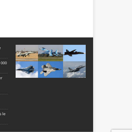
e
1 000
er
s le