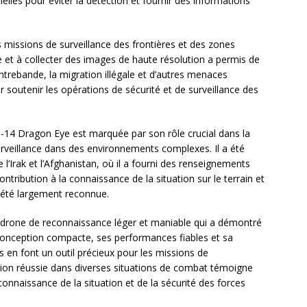
elles pour éviter la détection et fournir des informations
s missions de surveillance des frontières et des zones
de et à collecter des images de haute résolution a permis de
contrebande, la migration illégale et d’autres menaces
r soutenir les opérations de sécurité et de surveillance des
14 Dragon Eye est marquée par son rôle crucial dans la
urveillance dans des environnements complexes. Il a été
 l’Irak et l’Afghanistan, où il a fourni des renseignements
ontribution à la connaissance de la situation sur le terrain et
a été largement reconnue.
drone de reconnaissance léger et maniable qui a démontré
a conception compacte, ses performances fiables et sa
s en font un outil précieux pour les missions de
ation réussie dans diverses situations de combat témoigne
onnaissance de la situation et de la sécurité des forces