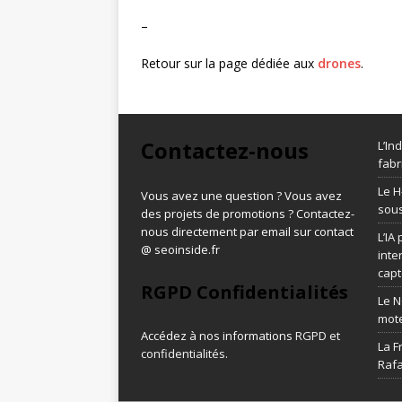
–
Retour sur la page dédiée aux
drones
.
Contactez-nous
L’In
fabr
Le H
Vous avez une question ? Vous avez
sous
des projets de promotions ? Contactez-
nous directement par email sur contact
L’IA
@ seoinside.fr
inte
capt
RGPD Confidentialités
Le N
mot
Accédez à nos informations
RGPD et
La F
confidentialités
.
Rafa