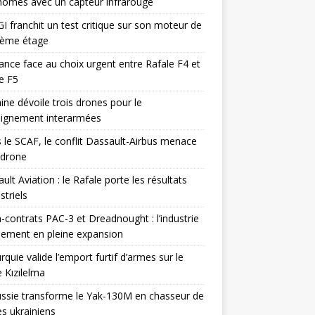
omes avec un capteur infrarouge
I franchit un test critique sur son moteur de
ième étage
ance face au choix urgent entre Rafale F4 et
e F5
ine dévoile trois drones pour le
eignement interarmées
 le SCAF, le conflit Dassault-Airbus menace
odrone
ult Aviation : le Rafale porte les résultats
triels
contrats PAC-3 et Dreadnought : l’industrie
ement en pleine expansion
rquie valide l’emport furtif d’armes sur le
 Kızılelma
ssie transforme le Yak-130M en chasseur de
s ukrainiens