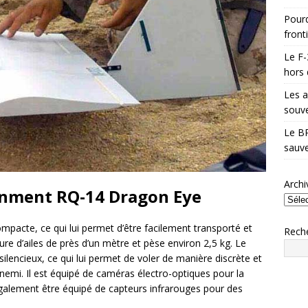
Pourq
front
Le F-
hors 
Les a
souve
Le BR
sauve
Archi
onment RQ-14 Dragon Eye
pacte, ce qui lui permet d’être facilement transporté et
Rech
gure d’ailes de près d’un mètre et pèse environ 2,5 kg. Le
ilencieux, ce qui lui permet de voler de manière discrète et
nnemi. Il est équipé de caméras électro-optiques pour la
également être équipé de capteurs infrarouges pour des