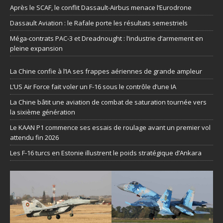
Après le SCAF, le conflit Dassault-Airbus menace l’Eurodrone
Dassault Aviation : le Rafale porte les résultats semestriels
Méga-contrats PAC-3 et Dreadnought : l’industrie d’armement en
pleine expansion
La Chine confie à l’IA ses frappes aériennes de grande ampleur
L’US Air Force fait voler un F-16 sous le contrôle d’une IA
La Chine bâtit une aviation de combat de saturation tournée vers
la sixième génération
Le KAAN P1 commence ses essais de roulage avant un premier vol
attendu fin 2026
Les F-16 turcs en Estonie illustrent le poids stratégique d’Ankara