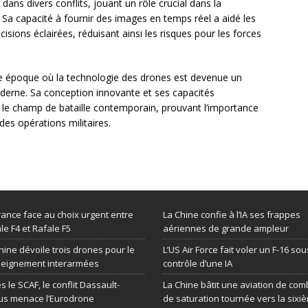
é dans divers conflits, jouant un rôle crucial dans la
. Sa capacité à fournir des images en temps réel a aidé les
sions éclairées, réduisant ainsi les risques pour les forces
une époque où la technologie des drones est devenue un
moderne. Sa conception innovante et ses capacités
 le champ de bataille contemporain, prouvant l’importance
des opérations militaires.
rance face au choix urgent entre
La Chine confie à l’IA ses frappes
le F4 et Rafale F5
aériennes de grande ampleur
hine dévoile trois drones pour le
L’US Air Force fait voler un F-16 sou
seignement interarmées
contrôle d’une IA
s le SCAF, le conflit Dassault-
La Chine bâtit une aviation de com
us menace l’Eurodrone
de saturation tournée vers la sixi