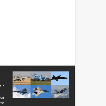
s le
bat
ème