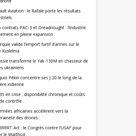
odrone
ult Aviation : le Rafale porte les résultats
triels
contrats PAC-3 et Dreadnought : l’industrie
ement en pleine expansion
rquie valide l’emport furtif d’armes sur le
 Kızılelma
ssie transforme le Yak-130M en chasseur de
s ukrainiens
uoi Pékin concentre ses J-20 le long de la
ière indienne
35 en crise : disponibilité chronique et coûts
de contrôle
rmées africaines accélèrent vers la
raineté des drones
RRRT Act : le Congrès contre l’USAF pour
r le Warthog