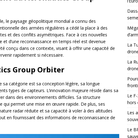
l’Eur
Dassa
semes
ècle, le paysage géopolitique mondial a connu des
ionnelle des armées régulières a cédé la place à des
Méga-
istes et des conflits asymétriques. Face à ces nouvelles
d’arm
cise et d’une reconnaissance en temps réel est devenue
La Tu
té conçu dans ce contexte, visant à offrir une capacité de
drone
tervenir rapidement si nécessaire.
La Ru
ics Group Orbiter
drone
Pourq
de sa catégorie est sa conception légère, sa longue
front
rents types de capteurs. L’innovation majeure réside dans sa
Le F-
er dans des environnements difficiles. Sa structure
hors 
ce qui permet une mise en œuvre rapide. De plus, ses
nature radar réduite et sa capacité à voler à des altitudes
Les a
 tout en fournissant des informations de reconnaissance de
souve
Le BR
sauve