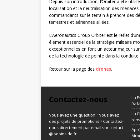
Depuis son introduction, l’Orbiter a été utilis
localisation et la neutralisation des menaces
commandants sur le terrain à prendre des déci
terrestres et aériennes alliées.
L’Aeronautics Group Orbiter est le reflet d’
élément essentiel de la stratégie militaire 
exceptionnelles en font un acteur majeur sur
de la technologie de pointe dans la conduite 
Retour sur la page des
drones
.
Contactez-nous
La F
Rafa
La C
Vous avez une question ? Vous avez
ren
des projets de promotions ? Contactez-
nous directement par email sur contact
Aprè
@ seoinside.fr
Airb