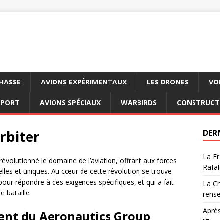
CHASSE
AVIONS EXPÉRIMENTAUX
LES DRONES
VO
SPORT
AVIONS SPÉCIAUX
WARBIRDS
CONSTRUCT
rbiter
DER
La Fr
évolutionné le domaine de l’aviation, offrant aux forces
Rafal
les et uniques. Au cœur de cette révolution se trouve
our répondre à des exigences spécifiques, et qui a fait
La Ch
 bataille.
rens
Après
ent du Aeronautics Group