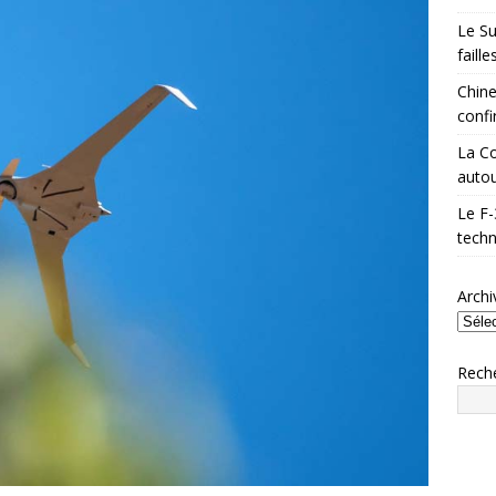
Le Su
faill
Chine
confi
La Co
autou
Le F-
techn
Archi
Rech