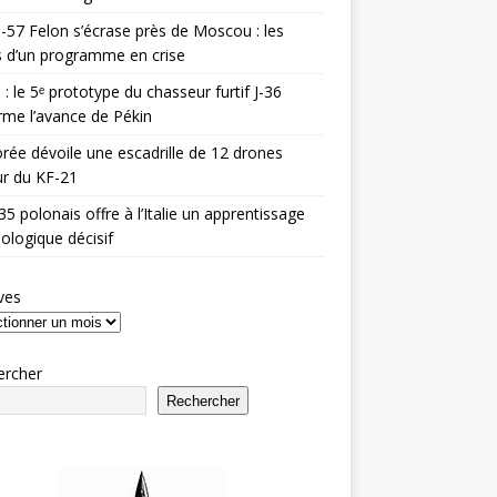
-57 Felon s’écrase près de Moscou : les
es d’un programme en crise
 : le 5ᵉ prototype du chasseur furtif J-36
rme l’avance de Pékin
rée dévoile une escadrille de 12 drones
r du KF-21
35 polonais offre à l’Italie un apprentissage
ologique décisif
ves
ercher
Rechercher