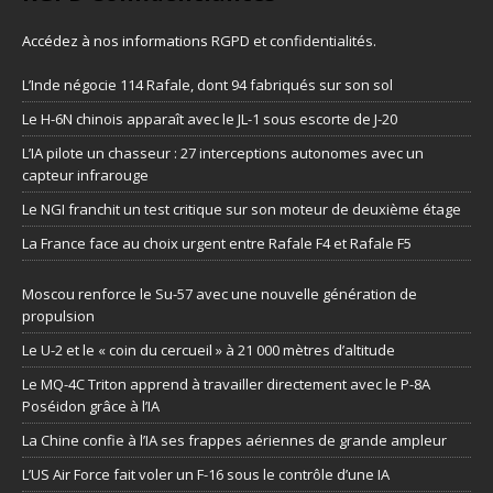
Accédez à nos informations
RGPD et confidentialités
.
L’Inde négocie 114 Rafale, dont 94 fabriqués sur son sol
Le H-6N chinois apparaît avec le JL-1 sous escorte de J-20
L’IA pilote un chasseur : 27 interceptions autonomes avec un
capteur infrarouge
Le NGI franchit un test critique sur son moteur de deuxième étage
La France face au choix urgent entre Rafale F4 et Rafale F5
Moscou renforce le Su-57 avec une nouvelle génération de
propulsion
Le U-2 et le « coin du cercueil » à 21 000 mètres d’altitude
Le MQ-4C Triton apprend à travailler directement avec le P-8A
Poséidon grâce à l’IA
La Chine confie à l’IA ses frappes aériennes de grande ampleur
L’US Air Force fait voler un F-16 sous le contrôle d’une IA