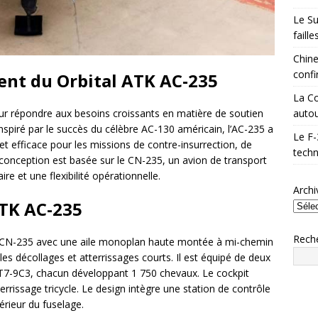
Le Su
faill
Chine
confi
ent du Orbital ATK AC-235
La Co
autou
our répondre aux besoins croissants en matière de soutien
Inspiré par le succès du célèbre AC-130 américain, l’AC-235 a
Le F-
et efficace pour les missions de contre-insurrection, de
techn
a conception est basée sur le CN-235, un avion de transport
 et une flexibilité opérationnelle.
Archi
ATK AC-235
Rech
 CN-235 avec une aile monoplan haute montée à mi-chemin
les décollages et atterrissages courts. Il est équipé de deux
T7-9C3, chacun développant 1 750 chevaux. Le cockpit
terrissage tricycle. Le design intègre une station de contrôle
érieur du fuselage.