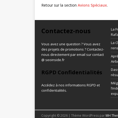
Retour sur la section
Avions Spéciaux
.
Contactez-nous
La F
Rafa
La C
Vous avez une question ? Vous avez
ren
des projets de promotions ? Contactez-
nous directement par email sur contact
Aprè
@ seoinside.fr
Airb
Dass
RGPD Confidentialités
résu
Méga
Accédez à nos informations
RGPD et
l’in
confidentialités
.
exp
Copyright © 2026 | Thème WordPress par
MH The