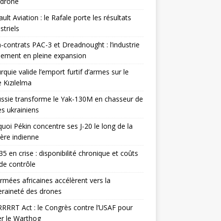
odrone
ult Aviation : le Rafale porte les résultats
triels
contrats PAC-3 et Dreadnought : l’industrie
ement en pleine expansion
rquie valide l’emport furtif d’armes sur le
 Kızılelma
ssie transforme le Yak-130M en chasseur de
s ukrainiens
uoi Pékin concentre ses J-20 le long de la
ière indienne
35 en crise : disponibilité chronique et coûts
de contrôle
rmées africaines accélèrent vers la
raineté des drones
RRRT Act : le Congrès contre l’USAF pour
r le Warthog