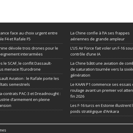
rance face au choix urgent entre
La Chine confie à l’IA ses frappes
le F4 et Rafale F5
aériennes de grande ampleur
hine dévoile trois drones pour le
L’US Air Force fait voler un F-16 sou
seignement interarmées
contrôle d’une IA
s le SCAF, le conflit Dassault-
La Chine bâtit une aviation de com
us menace l’Eurodrone
de saturation tournée vers la sixi
génération
ault Aviation : le Rafale porte les
ltats semestriels
Le KAAN P1 commence ses essais 
roulage avant un premier vol atte
-contrats PAC-3 et Dreadnought :
fin 2026
dustrie d’armement en pleine
ansion
Les F-16 turcs en Estonie illustrent 
poids stratégique d’Ankara
mes