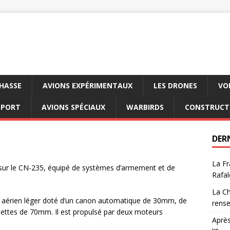
CHASSE
AVIONS EXPÉRIMENTAUX
LES DRONES
VO
SPORT
AVIONS SPÉCIAUX
WARBIRDS
CONSTRUCT
DER
La Fr
é sur le CN-235, équipé de systèmes d’armement et de
Rafal
La Ch
n aérien léger doté d’un canon automatique de 30mm, de
rens
uettes de 70mm. Il est propulsé par deux moteurs
Après