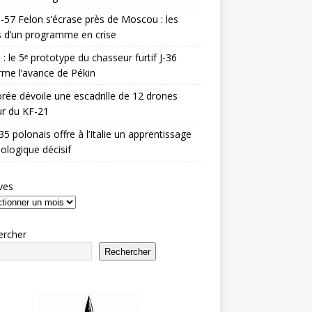
-57 Felon s’écrase près de Moscou : les
es d’un programme en crise
 : le 5ᵉ prototype du chasseur furtif J-36
rme l’avance de Pékin
rée dévoile une escadrille de 12 drones
r du KF-21
35 polonais offre à l’Italie un apprentissage
ologique décisif
ves
ercher
Rechercher