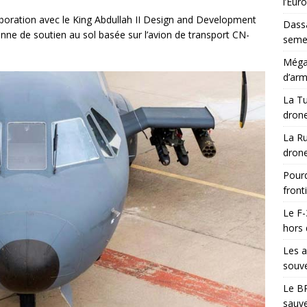
l’Eur
aboration avec le King Abdullah II Design and Development
Dassa
nne de soutien au sol basée sur l’avion de transport CN-
semes
Méga-
d’arm
La Tu
drone
La Ru
drone
Pourq
front
Le F-
hors 
Les a
souve
Le BR
sauve