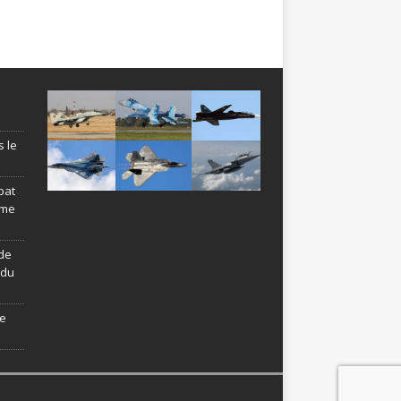
s le
bat
ème
de
ndu
le