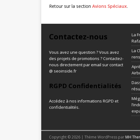
Retour sur la section
Avions Spéciaux
.
Contactez-nous
La F
Rafa
La C
Vous avez une question ? Vous avez
ren
des projets de promotions ? Contactez-
nous directement par email sur contact
Aprè
@ seoinside.fr
Airb
Dass
RGPD Confidentialités
résu
Méga
Accédez à nos informations
RGPD et
l’in
confidentialités
.
exp
Copyright © 2026 | Thème WordPress par
MH The