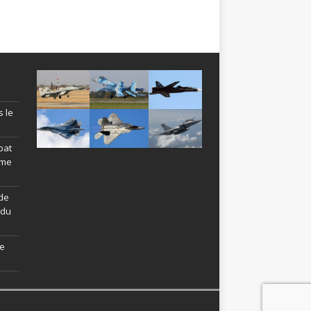
s le
bat
ème
de
ndu
le