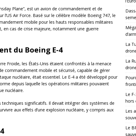
l’Eur
sday Plane”, est un avion de commandement et de
Dassa
 l’US Air Force. Basé sur le célèbre modèle Boeing 747, le
semes
mandement mobile pour les hauts responsables militaires
Méga-
dent, en cas de crise majeure, notamment une guerre
d’arm
La Tu
ent du Boeing E-4
drone
La Ru
re Froide, les États-Unis étaient confrontés à la menace
drone
e de commandement mobile et sécurisé, capable de gérer
taque nucléaire, était essentiel. Le E-4 a été développé pour
Pourq
orme depuis laquelle les opérations militaires pouvaient
front
ue nucléaire.
Le F-
hors 
techniques significatifs. Il devait intégrer des systèmes de
vivre aux effets d’une explosion nucléaire, y compris aux
Les a
souve
Le BR
-4
sauve