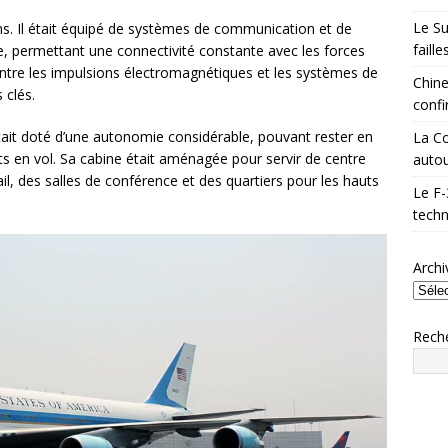
Le Su
ons. Il était équipé de systèmes de communication et de
faill
 permettant une connectivité constante avec les forces
ontre les impulsions électromagnétiques et les systèmes de
Chine
s clés.
confi
était doté d’une autonomie considérable, pouvant rester en
La Co
nts en vol. Sa cabine était aménagée pour servir de centre
autou
l, des salles de conférence et des quartiers pour les hauts
Le F-
techn
Archi
Rech