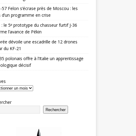
-57 Felon s’écrase près de Moscou : les
es d’un programme en crise
 : le 5ᵉ prototype du chasseur furtif J-36
rme l’avance de Pékin
rée dévoile une escadrille de 12 drones
r du KF-21
35 polonais offre à l’Italie un apprentissage
ologique décisif
ves
ercher
Rechercher