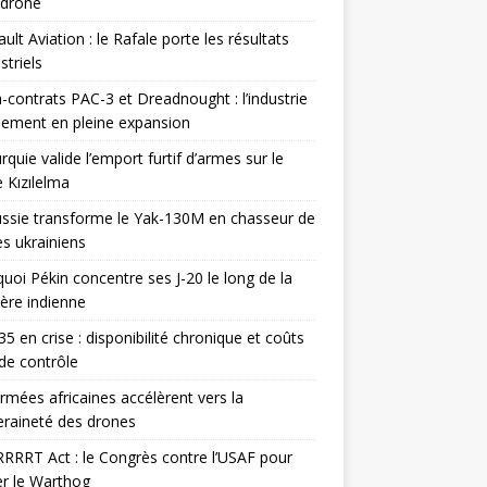
odrone
ult Aviation : le Rafale porte les résultats
triels
contrats PAC-3 et Dreadnought : l’industrie
ement en pleine expansion
rquie valide l’emport furtif d’armes sur le
 Kızılelma
ssie transforme le Yak-130M en chasseur de
s ukrainiens
uoi Pékin concentre ses J-20 le long de la
ière indienne
35 en crise : disponibilité chronique et coûts
de contrôle
rmées africaines accélèrent vers la
raineté des drones
RRRT Act : le Congrès contre l’USAF pour
r le Warthog