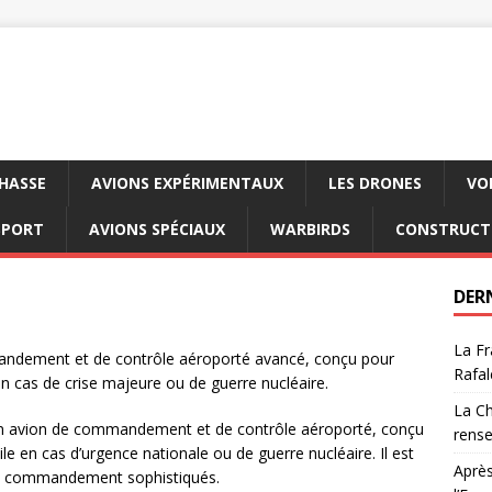
CHASSE
AVIONS EXPÉRIMENTAUX
LES DRONES
VO
SPORT
AVIONS SPÉCIAUX
WARBIRDS
CONSTRUCT
DER
La Fr
andement et de contrôle aéroporté avancé, conçu pour
Rafal
 cas de crise majeure ou de guerre nucléaire.
La Ch
 un avion de commandement et de contrôle aéroporté, conçu
rens
en cas d’urgence nationale ou de guerre nucléaire. Il est
Après
e commandement sophistiqués.