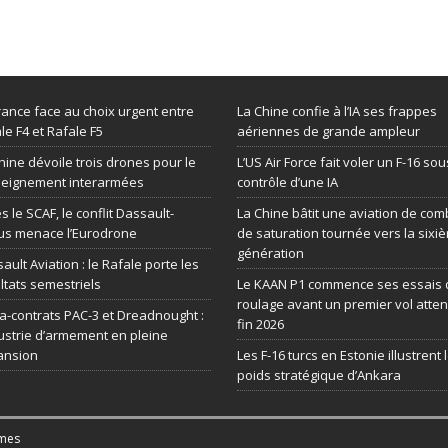
rance face au choix urgent entre
La Chine confie à l’IA ses frappes
le F4 et Rafale F5
aériennes de grande ampleur
hine dévoile trois drones pour le
L’US Air Force fait voler un F-16 sou
seignement interarmées
contrôle d’une IA
s le SCAF, le conflit Dassault-
La Chine bâtit une aviation de com
us menace l’Eurodrone
de saturation tournée vers la sixi
génération
ault Aviation : le Rafale porte les
ltats semestriels
Le KAAN P1 commence ses essais 
roulage avant un premier vol atte
-contrats PAC-3 et Dreadnought :
fin 2026
dustrie d’armement en pleine
ansion
Les F-16 turcs en Estonie illustrent 
poids stratégique d’Ankara
mes