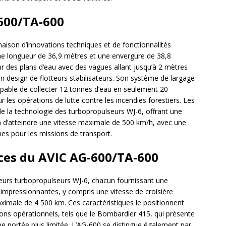
600/TA-600
aison d’innovations techniques et de fonctionnalités
une longueur de 36,9 mètres et une envergure de 38,8
sur des plans d’eau avec des vagues allant jusqu’à 2 mètres
n design de flotteurs stabilisateurs. Son système de largage
capable de collecter 12 tonnes d’eau en seulement 20
ur les opérations de lutte contre les incendies forestiers. Les
de la technologie des turbopropulseurs WJ-6, offrant une
 d’atteindre une vitesse maximale de 500 km/h, avec une
es pour les missions de transport.
ces du AVIC AG-600/TA-600
eurs turbopropulseurs WJ-6, chacun fournissant une
impressionnantes, y compris une vitesse de croisière
male de 4 500 km. Ces caractéristiques le positionnent
ons opérationnels, tels que le Bombardier 415, qui présente
ne portée plus limitée. L’AG-600 se distingue également par