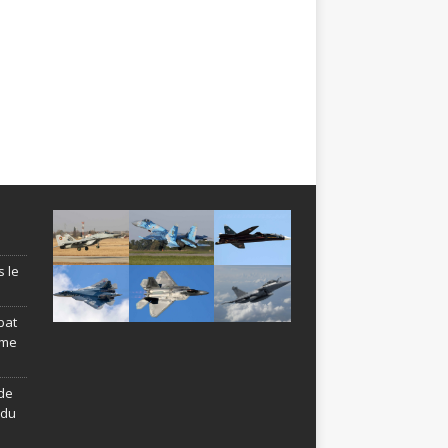
s le
bat
ème
de
ndu