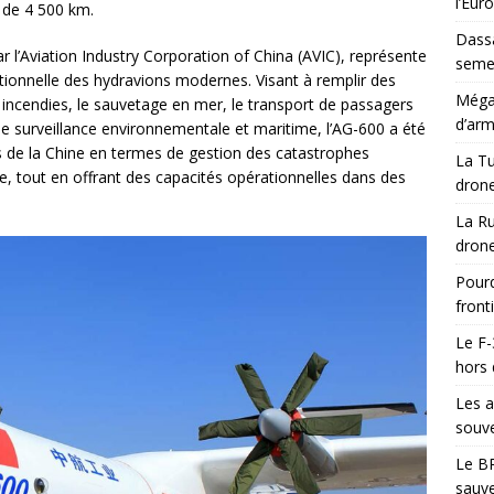
l’Eur
 de 4 500 km.
Dassa
 l’Aviation Industry Corporation of China (AVIC), représente
semes
ionnelle des hydravions modernes. Visant à remplir des
Méga-
es incendies, le sauvetage en mer, le transport de passagers
d’arm
e surveillance environnementale et maritime, l’AG-600 a été
 de la Chine en termes de gestion des catastrophes
La Tu
e, tout en offrant des capacités opérationnelles dans des
drone
La Ru
drone
Pourq
front
Le F-
hors 
Les a
souve
Le BR
sauve