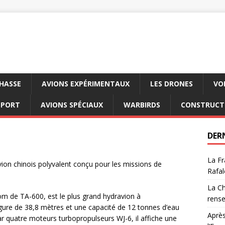
CHASSE
AVIONS EXPÉRIMENTAUX
LES DRONES
VO
SPORT
AVIONS SPÉCIAUX
WARBIRDS
CONSTRUCT
DER
La Fr
on chinois polyvalent conçu pour les missions de
Rafal
La Ch
m de TA-600, est le plus grand hydravion à
rens
ure de 38,8 mètres et une capacité de 12 tonnes d’eau
Après
par quatre moteurs turbopropulseurs WJ-6, il affiche une