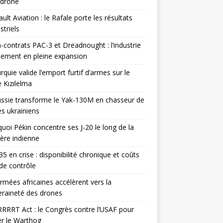
odrone
ult Aviation : le Rafale porte les résultats
triels
contrats PAC-3 et Dreadnought : l’industrie
ement en pleine expansion
rquie valide l’emport furtif d’armes sur le
 Kızılelma
ssie transforme le Yak-130M en chasseur de
s ukrainiens
uoi Pékin concentre ses J-20 le long de la
ière indienne
35 en crise : disponibilité chronique et coûts
de contrôle
rmées africaines accélèrent vers la
raineté des drones
RRRT Act : le Congrès contre l’USAF pour
r le Warthog