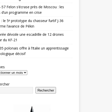
-57 Felon s’écrase près de Moscou : les
es d’un programme en crise
 : le 5ᵉ prototype du chasseur furtif J-36
rme l’avance de Pékin
rée dévoile une escadrille de 12 drones
r du KF-21
35 polonais offre à l’Italie un apprentissage
ologique décisif
ves
ercher
Rechercher