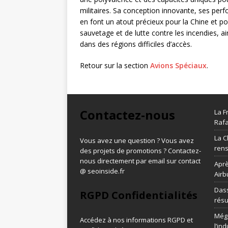
militaires. Sa conception innovante, ses perf
en font un atout précieux pour la Chine et p
sauvetage et de lutte contre les incendies, a
dans des régions difficiles d’accès.
Retour sur la section
Avions Spéciaux
.
Contactez-nous
La F
Rafa
La C
Vous avez une question ? Vous avez
ren
des projets de promotions ? Contactez-
nous directement par email sur contact
Aprè
@ seoinside.fr
Airb
Dass
RGPD Confidentialités
résu
Méga
Accédez à nos informations
RGPD et
l’in