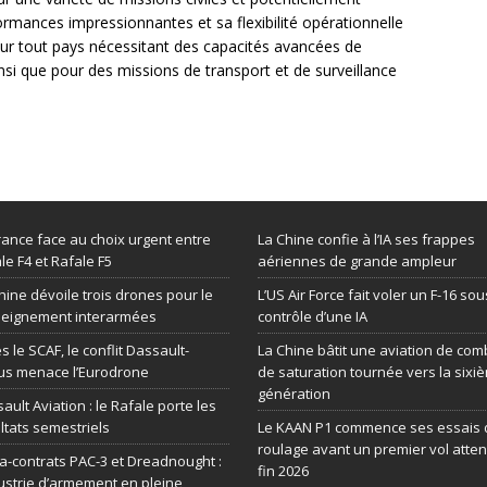
ormances impressionnantes et sa flexibilité opérationnelle
our tout pays nécessitant des capacités avancées de
insi que pour des missions de transport et de surveillance
rance face au choix urgent entre
La Chine confie à l’IA ses frappes
le F4 et Rafale F5
aériennes de grande ampleur
hine dévoile trois drones pour le
L’US Air Force fait voler un F-16 sou
seignement interarmées
contrôle d’une IA
s le SCAF, le conflit Dassault-
La Chine bâtit une aviation de com
us menace l’Eurodrone
de saturation tournée vers la sixi
génération
ault Aviation : le Rafale porte les
ltats semestriels
Le KAAN P1 commence ses essais 
roulage avant un premier vol atte
-contrats PAC-3 et Dreadnought :
fin 2026
dustrie d’armement en pleine