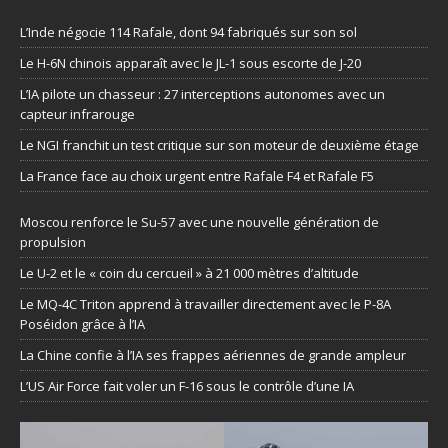
L’Inde négocie 114 Rafale, dont 94 fabriqués sur son sol
Le H-6N chinois apparaît avec le JL-1 sous escorte de J-20
L’IA pilote un chasseur : 27 interceptions autonomes avec un
capteur infrarouge
Le NGI franchit un test critique sur son moteur de deuxième étage
La France face au choix urgent entre Rafale F4 et Rafale F5
Moscou renforce le Su-57 avec une nouvelle génération de
propulsion
Le U-2 et le « coin du cercueil » à 21 000 mètres d’altitude
Le MQ-4C Triton apprend à travailler directement avec le P-8A
Poséidon grâce à l’IA
La Chine confie à l’IA ses frappes aériennes de grande ampleur
L’US Air Force fait voler un F-16 sous le contrôle d’une IA