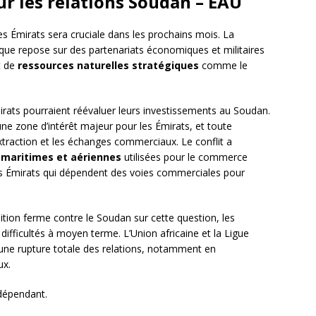
ur les relations Soudan – EAU
les Émirats sera cruciale dans les prochains mois. La
ique repose sur des partenariats économiques et militaires
t de
ressources naturelles stratégiques
comme le
mirats pourraient réévaluer leurs investissements au Soudan.
une zone d’intérêt majeur pour les Émirats, et toute
xtraction et les échanges commerciaux. Le conflit a
 maritimes et aériennes
utilisées pour le commerce
les Émirats qui dépendent des voies commerciales pour
ition ferme contre le Soudan sur cette question, les
 difficultés à moyen terme. L’Union africaine et la Ligue
r une rupture totale des relations, notamment en
ux.
ndépendant.