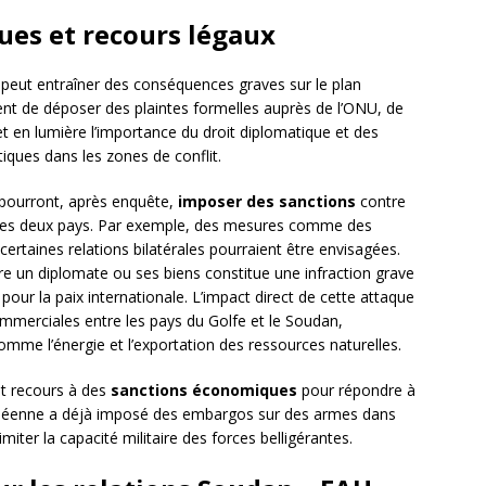
ues et recours légaux
 peut entraîner des conséquences graves sur le plan
ient de déposer des plaintes formelles auprès de l’ONU, de
met en lumière l’importance du droit diplomatique et des
ques dans les zones de conflit.
 pourront, après enquête,
imposer des sanctions
contre
 les deux pays. Par exemple, des mesures comme des
rtaines relations bilatérales pourraient être envisagées.
tre un diplomate ou ses biens constitue une infraction grave
r la paix internationale. L’impact direct de cette attaque
ommerciales entre les pays du Golfe et le Soudan,
me l’énergie et l’exportation des ressources naturelles.
nt recours à des
sanctions économiques
pour répondre à
ropéenne a déjà imposé des embargos sur des armes dans
imiter la capacité militaire des forces belligérantes.