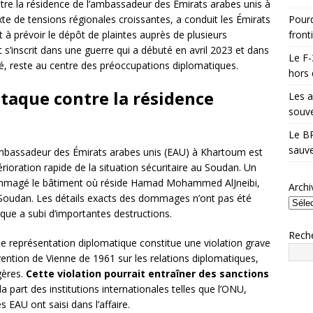
ntre la résidence de l’ambassadeur des Émirats arabes unis à
Pourq
te de tensions régionales croissantes, a conduit les Émirats
front
à prévoir le dépôt de plaintes auprès de plusieurs
s’inscrit dans une guerre qui a débuté en avril 2023 et dans
Le F-
té, reste au centre des préoccupations diplomatiques.
hors 
attaque contre la résidence
Les a
souve
Le BR
sauve
’ambassadeur des Émirats arabes unis (EAU) à Khartoum est
ioration rapide de la situation sécuritaire au Soudan. Un
ommagé le bâtiment où réside Hamad Mohammed AlJneibi,
Archi
 Soudan. Les détails exacts des dommages n’ont pas été
ique a subi d’importantes destructions.
Rech
e représentation diplomatique constitue une violation grave
ention de Vienne de 1961 sur les relations diplomatiques,
gères.
Cette violation pourrait entraîner des sanctions
 part des institutions internationales telles que l’ONU,
s EAU ont saisi dans l’affaire.