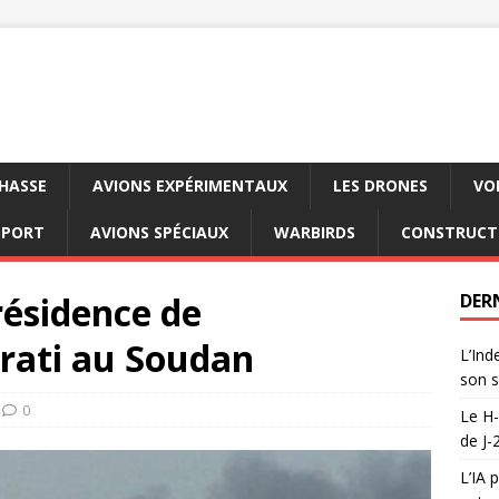
CHASSE
AVIONS EXPÉRIMENTAUX
LES DRONES
VO
SPORT
AVIONS SPÉCIAUX
WARBIRDS
CONSTRUCT
résidence de
DER
rati au Soudan
L’Ind
son s
0
Le H-
de J-
L’IA 