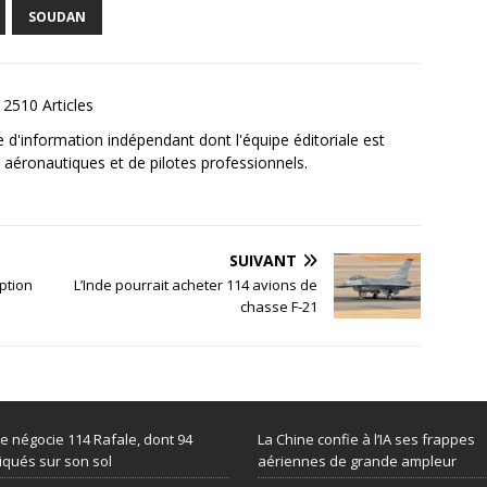
SOUDAN
2510 Articles
e d'information indépendant dont l'équipe éditoriale est
aéronautiques et de pilotes professionnels.
SUIVANT
ption
L’Inde pourrait acheter 114 avions de
chasse F-21
de négocie 114 Rafale, dont 94
La Chine confie à l’IA ses frappes
iqués sur son sol
aériennes de grande ampleur