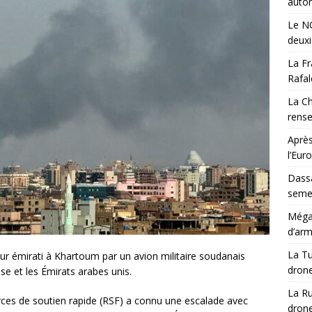
auton
Le NG
deux
La Fr
Rafal
La Ch
rens
Après
l’Eur
Dassa
semes
Méga-
d’arm
La Tu
ur émirati à Khartoum par un avion militaire soudanais
drone
se et les Émirats arabes unis.
La Ru
orces de soutien rapide (RSF) a connu une escalade avec
drone