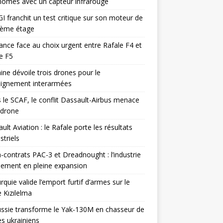
omes avec un capteur infrarouge
I franchit un test critique sur son moteur de
ième étage
ance face au choix urgent entre Rafale F4 et
e F5
ine dévoile trois drones pour le
eignement interarmées
 le SCAF, le conflit Dassault-Airbus menace
odrone
ult Aviation : le Rafale porte les résultats
triels
contrats PAC-3 et Dreadnought : l’industrie
ement en pleine expansion
rquie valide l’emport furtif d’armes sur le
 Kızılelma
ssie transforme le Yak-130M en chasseur de
s ukrainiens