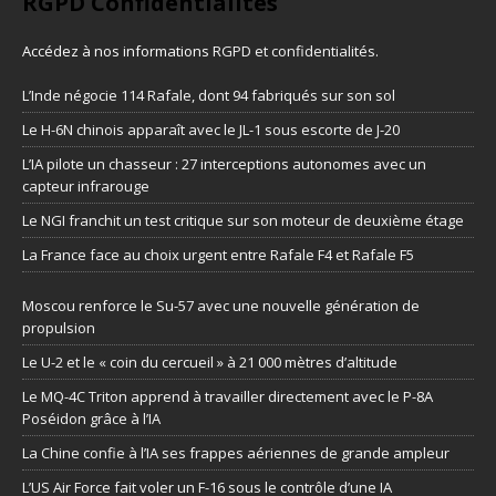
RGPD Confidentialités
Accédez à nos informations
RGPD et confidentialités
.
L’Inde négocie 114 Rafale, dont 94 fabriqués sur son sol
Le H-6N chinois apparaît avec le JL-1 sous escorte de J-20
L’IA pilote un chasseur : 27 interceptions autonomes avec un
capteur infrarouge
Le NGI franchit un test critique sur son moteur de deuxième étage
La France face au choix urgent entre Rafale F4 et Rafale F5
Moscou renforce le Su-57 avec une nouvelle génération de
propulsion
Le U-2 et le « coin du cercueil » à 21 000 mètres d’altitude
Le MQ-4C Triton apprend à travailler directement avec le P-8A
Poséidon grâce à l’IA
La Chine confie à l’IA ses frappes aériennes de grande ampleur
L’US Air Force fait voler un F-16 sous le contrôle d’une IA