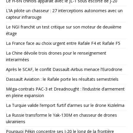
Le H-6N chinois apparaît avec le JL-1 sous escorte de J-20
L’IA pilote un chasseur : 27 interceptions autonomes avec un
capteur infrarouge
Le NGI franchit un test critique sur son moteur de deuxième
étage
La France face au choix urgent entre Rafale F4 et Rafale F5
La Chine dévoile trois drones pour le renseignement
interarmées
Après le SCAF, le conflit Dassault-Airbus menace l’Eurodrone
Dassault Aviation : le Rafale porte les résultats semestriels
Méga-contrats PAC-3 et Dreadnought : l’industrie d’armement
en pleine expansion
La Turquie valide l’emport furtif d’armes sur le drone Kızılelma
La Russie transforme le Yak-130M en chasseur de drones
ukrainiens
Pourquoi Pékin concentre ses J-20 le long de la frontière