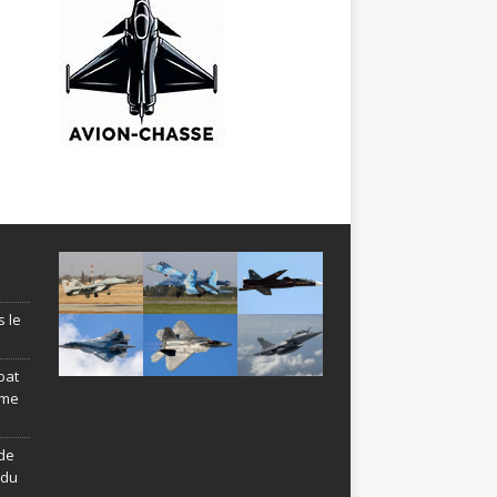
s le
bat
ème
de
ndu