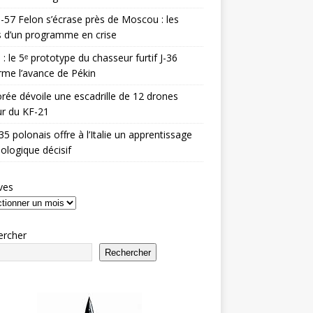
-57 Felon s’écrase près de Moscou : les
es d’un programme en crise
 : le 5ᵉ prototype du chasseur furtif J-36
rme l’avance de Pékin
rée dévoile une escadrille de 12 drones
r du KF-21
35 polonais offre à l’Italie un apprentissage
ologique décisif
ves
ercher
Rechercher