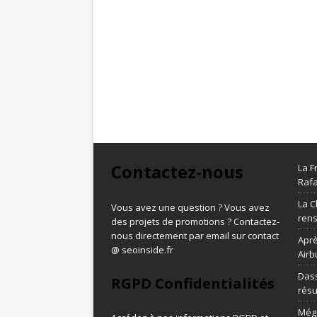
Contactez-nous
La F
Rafa
La C
Vous avez une question ? Vous avez
ren
des projets de promotions ? Contactez-
nous directement par email sur contact
Aprè
@ seoinside.fr
Airb
Dass
RGPD Confidentialités
résu
Méga