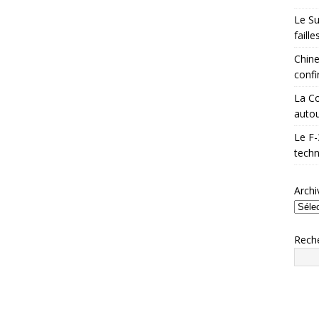
Le Su
faill
Chine
confi
La Co
autou
Le F-
techn
Archi
Rech