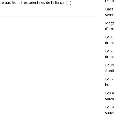
l’Eur
ité aux frontières orientales de l’alliance.
[…]
Dassa
semes
Méga-
d’arm
La Tu
drone
La Ru
drone
Pourq
front
Le F-
hors 
Les a
souve
Le BR
sauve