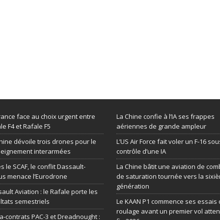
rance face au choix urgent entre
La Chine confie à l’IA ses frappes
le F4 et Rafale F5
aériennes de grande ampleur
hine dévoile trois drones pour le
L’US Air Force fait voler un F-16 sou
seignement interarmées
contrôle d’une IA
s le SCAF, le conflit Dassault-
La Chine bâtit une aviation de com
us menace l’Eurodrone
de saturation tournée vers la sixi
génération
ault Aviation : le Rafale porte les
ltats semestriels
Le KAAN P1 commence ses essais 
roulage avant un premier vol atte
-contrats PAC-3 et Dreadnought :