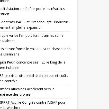
odrone
ult Aviation : le Rafale porte les résultats
triels
contrats PAC-3 et Dreadnought : l’industrie
ement en pleine expansion
rquie valide l’emport furtif d’armes sur le
 Kızılelma
ssie transforme le Yak-130M en chasseur de
s ukrainiens
uoi Pékin concentre ses J-20 le long de la
ière indienne
35 en crise : disponibilité chronique et coûts
de contrôle
rmées africaines accélèrent vers la
raineté des drones
RRRT Act : le Congrès contre l’USAF pour
r le Warthog