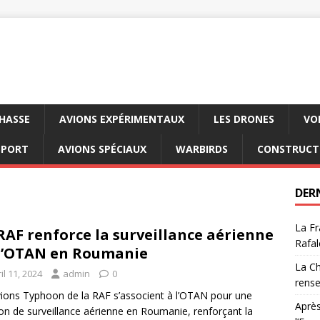
CHASSE
AVIONS EXPÉRIMENTAUX
LES DRONES
VO
SPORT
AVIONS SPÉCIAUX
WARBIRDS
CONSTRUCT
DER
La Fr
RAF renforce la surveillance aérienne
Rafal
l’OTAN en Roumanie
La Ch
il 11, 2024
admin
0
rens
vions Typhoon de la RAF s’associent à l’OTAN pour une
Après
on de surveillance aérienne en Roumanie, renforçant la