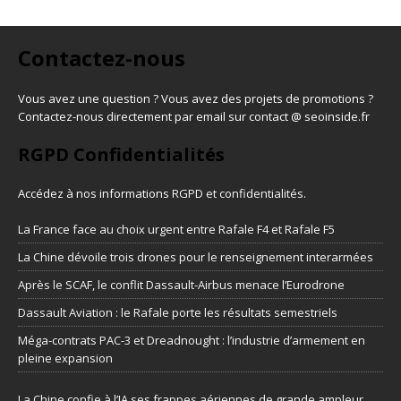
Contactez-nous
Vous avez une question ? Vous avez des projets de promotions ?
Contactez-nous directement par email sur contact @ seoinside.fr
RGPD Confidentialités
Accédez à nos informations
RGPD et confidentialités
.
La France face au choix urgent entre Rafale F4 et Rafale F5
La Chine dévoile trois drones pour le renseignement interarmées
Après le SCAF, le conflit Dassault-Airbus menace l’Eurodrone
Dassault Aviation : le Rafale porte les résultats semestriels
Méga-contrats PAC-3 et Dreadnought : l’industrie d’armement en
pleine expansion
La Chine confie à l’IA ses frappes aériennes de grande ampleur