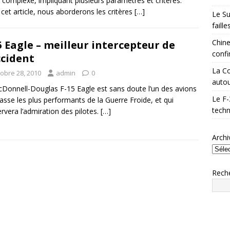
 complexe, impliquant plusieurs paramètres et critères.
cet article, nous aborderons les critères
[…]
Le Su
faill
Chine
5 Eagle – meilleur intercepteur de
confi
ccident
La Co
tobre 28, 2010
admin
0
autou
Donnell-Douglas F-15 Eagle est sans doute l’un des avions
Le F-
asse les plus performants de la Guerre Froide, et qui
techn
rvera l’admiration des pilotes.
[…]
Archi
Rech