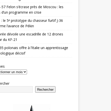
-57 Felon s’écrase près de Moscou : les
es d’un programme en crise
 : le 5ᵉ prototype du chasseur furtif J-36
rme l’avance de Pékin
rée dévoile une escadrille de 12 drones
r du KF-21
35 polonais offre à l’Italie un apprentissage
ologique décisif
ves
ercher
Rechercher