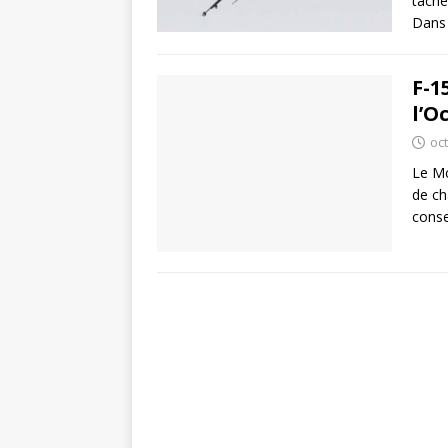
tâche
Dans 
F-1
l’O
oc
Le Mc
de ch
conse