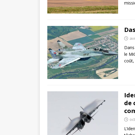
missi
Das
avr
Dans 
le Mi
coût,
Ide
de 
co
oc
L’ide