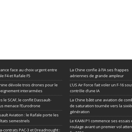
rance face au choix urgent entre
La Chine confie à l’IA ses frappes
le F4 et Rafale F5
aériennes de grande ampleur
hine dévoile trois drones pour le
L’US Air Force fait voler un F-16 sou
seignement interarmées
contrôle d’une IA
s le SCAF, le conflit Dassault-
La Chine bâtit une aviation de com
us menace l’Eurodrone
de saturation tournée vers la sixi
génération
ault Aviation : le Rafale porte les
ltats semestriels
Le KAAN P1 commence ses essais 
roulage avant un premier vol atte
-contrats PAC-3 et Dreadnought :