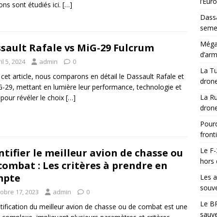
l’Eur
ons sont étudiés ici.
[…]
Dassa
semes
Méga-
sault Rafale vs MiG-29 Fulcrum
d’arm
il 5, 2024
admin
0
La Tu
cet article, nous comparons en détail le Dassault Rafale et
drone
G-29, mettant en lumière leur performance, technologie et
La Ru
 pour révéler le choix
[…]
drone
Pourq
front
Le F-
ntifier le meilleur avion de chasse ou
hors 
combat : Les critères à prendre en
mpte
Les a
souve
tobre 17, 2023
admin
0
Le BR
ntification du meilleur avion de chasse ou de combat est une
sauve