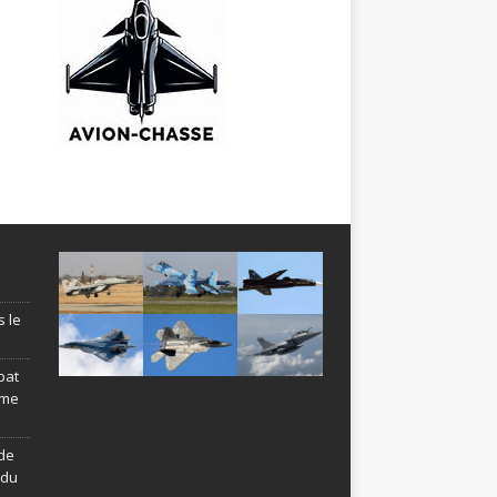
s le
bat
ème
de
ndu