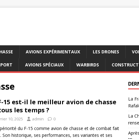
CHASSE
AVIONS EXPÉRIMENTAUX
LES DRONES
VO
SPORT
AVIONS SPÉCIAUX
WARBIRDS
CONSTRUCT
asse
DER
La Fr
F-15 est-il le meilleur avion de chasse
Rafal
tous les temps ?
La Ch
rier 10, 2025
admin
0
rens
périorité du F-15 comme avion de chasse et de combat fait
Après
. Son historique, ses performances, ses variantes et ses