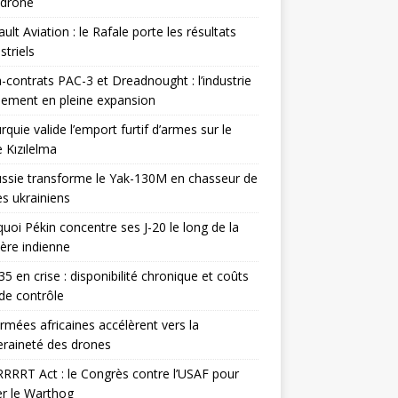
odrone
ult Aviation : le Rafale porte les résultats
triels
contrats PAC-3 et Dreadnought : l’industrie
ement en pleine expansion
rquie valide l’emport furtif d’armes sur le
 Kızılelma
ssie transforme le Yak-130M en chasseur de
s ukrainiens
uoi Pékin concentre ses J-20 le long de la
ière indienne
35 en crise : disponibilité chronique et coûts
de contrôle
rmées africaines accélèrent vers la
raineté des drones
RRRT Act : le Congrès contre l’USAF pour
r le Warthog