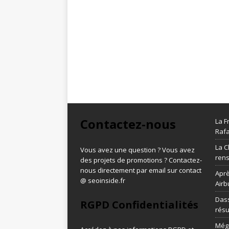
Contactez-nous
La F
Rafa
La C
Vous avez une question ? Vous avez
ren
des projets de promotions ? Contactez-
nous directement par email sur contact
Aprè
@ seoinside.fr
Airb
Dass
RGPD Confidentialités
résu
Méga