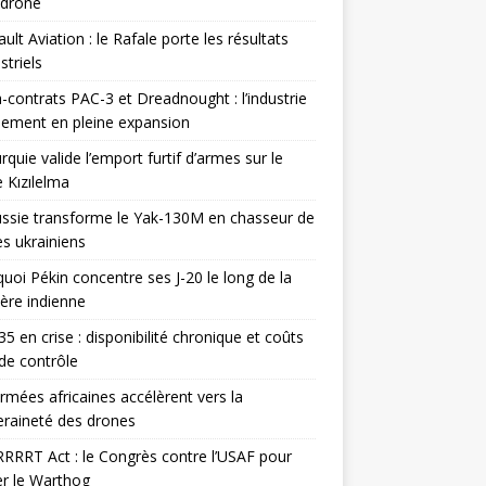
odrone
ult Aviation : le Rafale porte les résultats
triels
contrats PAC-3 et Dreadnought : l’industrie
ement en pleine expansion
rquie valide l’emport furtif d’armes sur le
 Kızılelma
ssie transforme le Yak-130M en chasseur de
s ukrainiens
uoi Pékin concentre ses J-20 le long de la
ière indienne
35 en crise : disponibilité chronique et coûts
de contrôle
rmées africaines accélèrent vers la
raineté des drones
RRRT Act : le Congrès contre l’USAF pour
r le Warthog