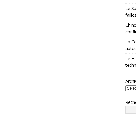
Le Su
faill
Chine
confi
La Co
autou
Le F-
techn
Archi
Rech