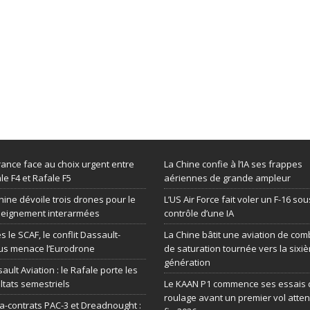
rance face au choix urgent entre
La Chine confie à l’IA ses frappes
le F4 et Rafale F5
aériennes de grande ampleur
hine dévoile trois drones pour le
L’US Air Force fait voler un F-16 sou
seignement interarmées
contrôle d’une IA
s le SCAF, le conflit Dassault-
La Chine bâtit une aviation de com
us menace l’Eurodrone
de saturation tournée vers la sixi
génération
ault Aviation : le Rafale porte les
ltats semestriels
Le KAAN P1 commence ses essais 
roulage avant un premier vol atte
-contrats PAC-3 et Dreadnought :