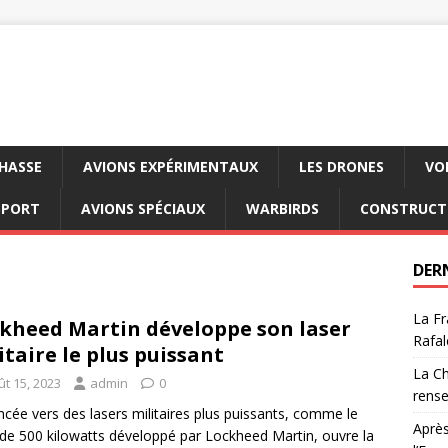
CHASSE
AVIONS EXPÉRIMENTAUX
LES DRONES
VO
SPORT
AVIONS SPÉCIAUX
WARBIRDS
CONSTRUCT
DER
La Fr
kheed Martin développe son laser
Rafal
itaire le plus puissant
La Ch
ût 15, 2023
admin
0
rens
ncée vers des lasers militaires plus puissants, comme le
Après
 de 500 kilowatts développé par Lockheed Martin, ouvre la