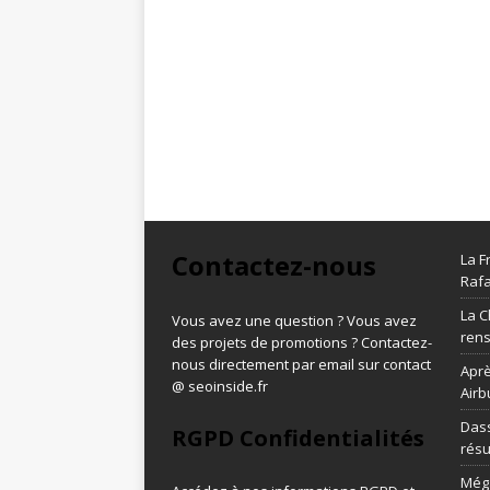
Contactez-nous
La F
Rafa
La C
Vous avez une question ? Vous avez
ren
des projets de promotions ? Contactez-
nous directement par email sur contact
Aprè
@ seoinside.fr
Airb
Dass
RGPD Confidentialités
résu
Méga