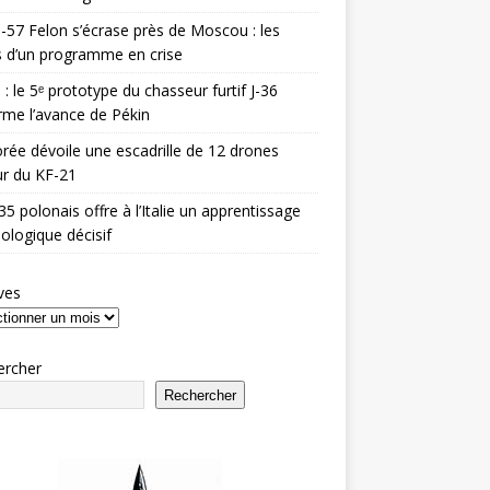
-57 Felon s’écrase près de Moscou : les
es d’un programme en crise
 : le 5ᵉ prototype du chasseur furtif J-36
rme l’avance de Pékin
rée dévoile une escadrille de 12 drones
r du KF-21
35 polonais offre à l’Italie un apprentissage
ologique décisif
ves
ercher
Rechercher