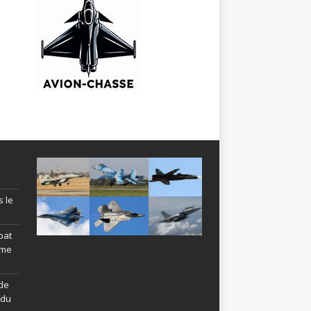
s le
bat
ème
de
ndu