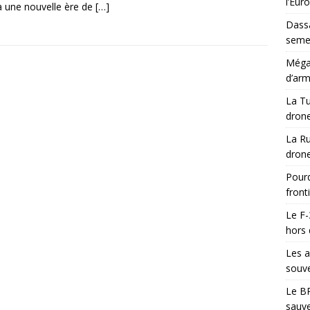
l’Eur
à une nouvelle ère de
[…]
Dassa
semes
Méga-
d’arm
La Tu
drone
La Ru
drone
Pourq
front
Le F-
hors 
Les a
souve
Le BR
sauve