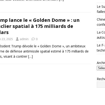
Le Su
faill
mp lance le « Golden Dome » : un
Chine
confi
clier spatial à 175 milliards de
lars
La Co
autou
i 23, 2025
admin
0
Le F-
ésident Trump dévoile le « Golden Dome », un ambitieux
techn
me de défense antimissile spatial estimé à 175 milliards de
rs, visant à contrer
[…]
Archi
Rech