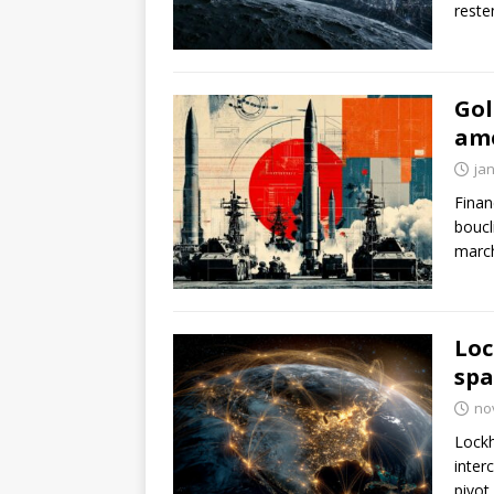
reste
Gol
amé
jan
Finan
boucl
march
Loc
spa
no
Lockh
inter
pivot