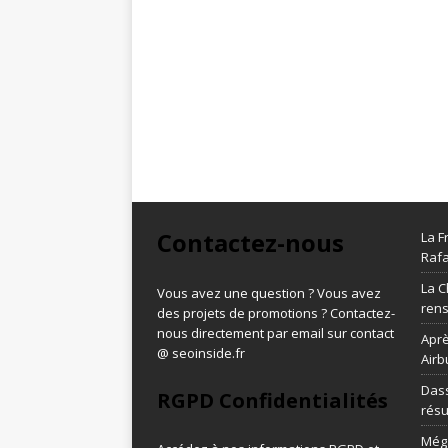
Contactez-nous
La F
Rafa
La C
Vous avez une question ? Vous avez
ren
des projets de promotions ? Contactez-
nous directement par email sur contact
Aprè
@ seoinside.fr
Airb
Dass
RGPD Confidentialités
résu
Méga