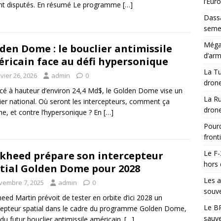
l’Eur
nt disputés. En résumé Le programme
[…]
Dassa
semes
Méga-
den Dome : le bouclier antimissile
d’arm
ricain face au défi hypersonique
La Tu
vier 26, 2026
admin
0
drone
cé à hauteur d’environ 24,4 Md$, le Golden Dome vise un
La Ru
ier national. Où seront les intercepteurs, comment ça
drone
e, et contre l’hypersonique ? En
[…]
Pourq
front
Le F-
kheed prépare son intercepteur
hors 
tial Golden Dome pour 2028
Les a
vembre 7, 2025
admin
0
souve
eed Martin prévoit de tester en orbite d’ici 2028 un
Le BR
cepteur spatial dans le cadre du programme Golden Dome,
sauve
 du futur bouclier antimissile américain.
[…]