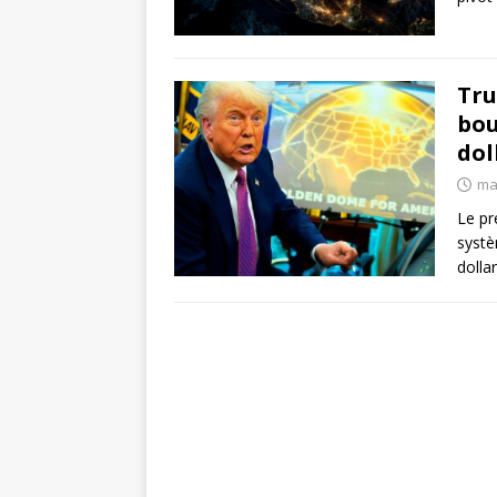
Tru
bou
dol
ma
Le pr
systè
dolla