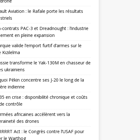
odrone
ult Aviation : le Rafale porte les résultats
triels
contrats PAC-3 et Dreadnought : l’industrie
ement en pleine expansion
rquie valide l’emport furtif d’armes sur le
 Kızılelma
ssie transforme le Yak-130M en chasseur de
s ukrainiens
uoi Pékin concentre ses J-20 le long de la
ière indienne
35 en crise : disponibilité chronique et coûts
de contrôle
rmées africaines accélèrent vers la
raineté des drones
RRRT Act : le Congrès contre l’USAF pour
r le Warthog