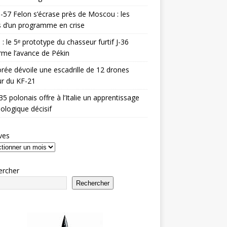
-57 Felon s’écrase près de Moscou : les
es d’un programme en crise
 : le 5ᵉ prototype du chasseur furtif J-36
rme l’avance de Pékin
rée dévoile une escadrille de 12 drones
r du KF-21
35 polonais offre à l’Italie un apprentissage
ologique décisif
ves
ercher
Rechercher