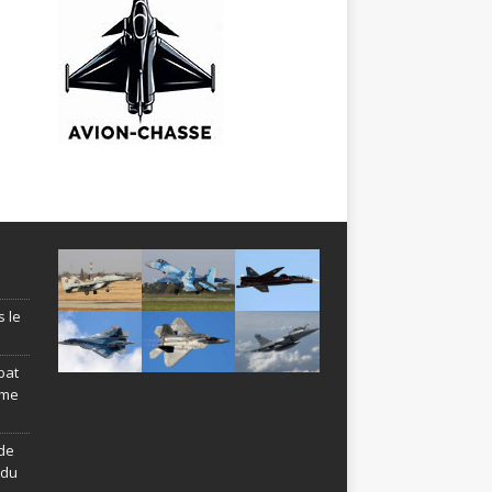
s le
bat
ème
de
ndu