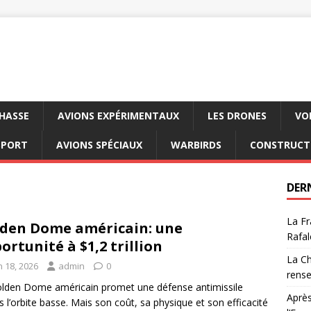
CHASSE
AVIONS EXPÉRIMENTAUX
LES DRONES
VO
SPORT
AVIONS SPÉCIAUX
WARBIRDS
CONSTRUCT
DER
La Fr
den Dome américain: une
Rafal
ortunité à $1,2 trillion
La Ch
n 18, 2026
admin
0
rens
lden Dome américain promet une défense antimissile
Après
s l’orbite basse. Mais son coût, sa physique et son efficacité