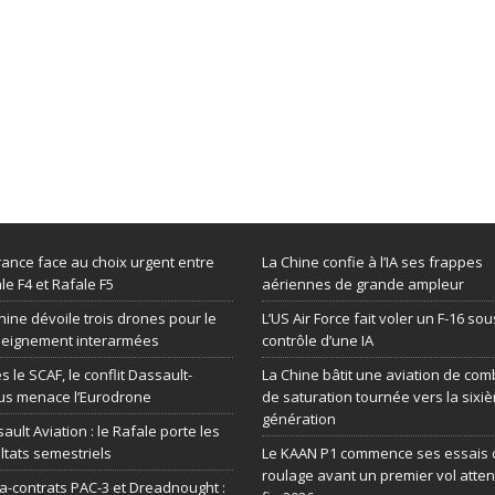
rance face au choix urgent entre
La Chine confie à l’IA ses frappes
le F4 et Rafale F5
aériennes de grande ampleur
hine dévoile trois drones pour le
L’US Air Force fait voler un F-16 sou
seignement interarmées
contrôle d’une IA
s le SCAF, le conflit Dassault-
La Chine bâtit une aviation de com
us menace l’Eurodrone
de saturation tournée vers la sixi
génération
ault Aviation : le Rafale porte les
ltats semestriels
Le KAAN P1 commence ses essais 
roulage avant un premier vol atte
-contrats PAC-3 et Dreadnought :