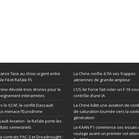
rance face au choix urgent entre
La Chine confie à l’IA ses frappes
le F4 et Rafale F5
aériennes de grande ampleur
hine dévoile trois drones pour le
L’US Air Force fait voler un F-16 sou
seignement interarmées
contrôle d’une IA
s le SCAF, le conflit Dassault-
La Chine bâtit une aviation de com
us menace l’Eurodrone
de saturation tournée vers la sixi
génération
ault Aviation : le Rafale porte les
ltats semestriels
Le KAAN P1 commence ses essais 
roulage avant un premier vol atte
-contrats PAC-3 et Dreadnought :