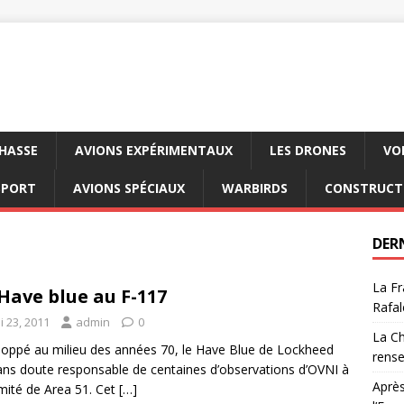
CHASSE
AVIONS EXPÉRIMENTAUX
LES DRONES
VO
SPORT
AVIONS SPÉCIAUX
WARBIRDS
CONSTRUCT
DER
La Fr
Have blue au F-117
Rafal
i 23, 2011
admin
0
La Ch
oppé au milieu des années 70, le Have Blue de Lockheed
rens
ans doute responsable de centaines d’observations d’OVNI à
Après
mité de Area 51. Cet
[…]