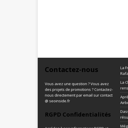
Contactez-nous
La F
Rafa
La C
Vous avez une question ? Vous avez
ren
des projets de promotions ? Contactez-
nous directement par email sur contact
Aprè
@ seoinside.fr
Airb
Dass
RGPD Confidentialités
résu
Méga