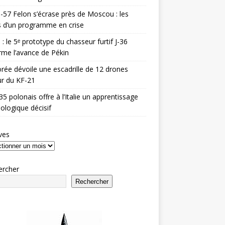
-57 Felon s’écrase près de Moscou : les
es d’un programme en crise
 : le 5ᵉ prototype du chasseur furtif J-36
rme l’avance de Pékin
rée dévoile une escadrille de 12 drones
r du KF-21
35 polonais offre à l’Italie un apprentissage
ologique décisif
ves
ercher
Rechercher