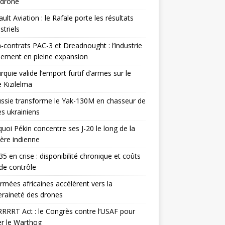
odrone
ult Aviation : le Rafale porte les résultats
triels
contrats PAC-3 et Dreadnought : l’industrie
ement en pleine expansion
rquie valide l’emport furtif d’armes sur le
 Kızılelma
ssie transforme le Yak-130M en chasseur de
s ukrainiens
uoi Pékin concentre ses J-20 le long de la
ière indienne
35 en crise : disponibilité chronique et coûts
de contrôle
rmées africaines accélèrent vers la
raineté des drones
RRRT Act : le Congrès contre l’USAF pour
r le Warthog