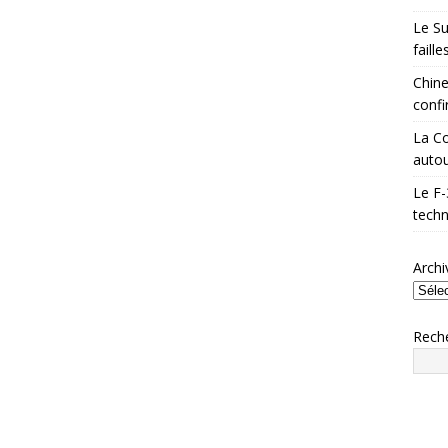
Le Su
faill
Chine
confi
La Co
autou
Le F-
techn
Archi
Rech