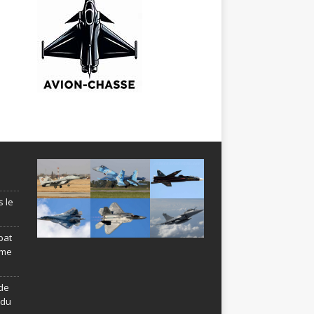
s le
bat
ème
de
ndu