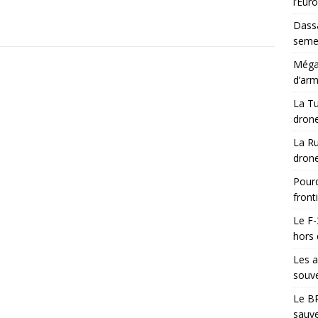
l’Eur
Dassa
semes
Méga-
d’arm
La Tu
drone
La Ru
drone
Pourq
front
Le F-
hors 
Les a
souve
Le BR
sauve