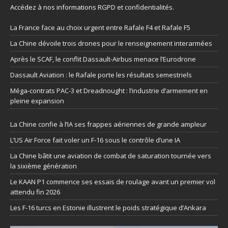
Accédez à nos informations
RGPD et confidentialités
.
La France face au choix urgent entre Rafale F4 et Rafale F5
La Chine dévoile trois drones pour le renseignement interarmées
Après le SCAF, le conflit Dassault-Airbus menace l’Eurodrone
Dassault Aviation : le Rafale porte les résultats semestriels
Méga-contrats PAC-3 et Dreadnought : l’industrie d’armement en
pleine expansion
La Chine confie à l’IA ses frappes aériennes de grande ampleur
L’US Air Force fait voler un F-16 sous le contrôle d’une IA
La Chine bâtit une aviation de combat de saturation tournée vers
la sixième génération
Le KAAN P1 commence ses essais de roulage avant un premier vol
attendu fin 2026
Les F-16 turcs en Estonie illustrent le poids stratégique d’Ankara