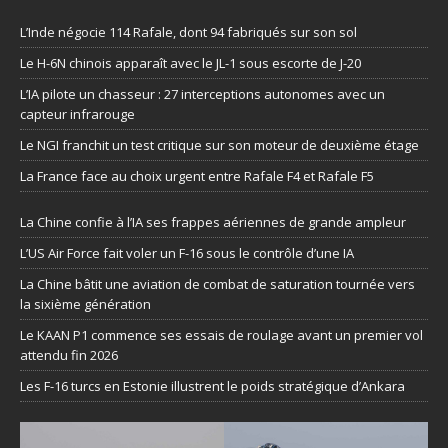
L’Inde négocie 114 Rafale, dont 94 fabriqués sur son sol
Le H-6N chinois apparaît avec le JL-1 sous escorte de J-20
L’IA pilote un chasseur : 27 interceptions autonomes avec un
capteur infrarouge
Le NGI franchit un test critique sur son moteur de deuxième étage
La France face au choix urgent entre Rafale F4 et Rafale F5
La Chine confie à l’IA ses frappes aériennes de grande ampleur
L’US Air Force fait voler un F-16 sous le contrôle d’une IA
La Chine bâtit une aviation de combat de saturation tournée vers
la sixième génération
Le KAAN P1 commence ses essais de roulage avant un premier vol
attendu fin 2026
Les F-16 turcs en Estonie illustrent le poids stratégique d’Ankara