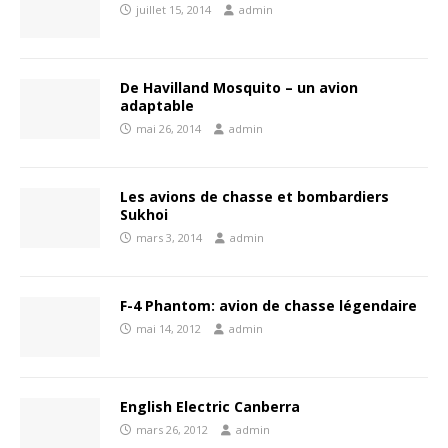
juillet 15, 2014
admin
De Havilland Mosquito – un avion
adaptable
mai 26, 2014
admin
Les avions de chasse et bombardiers
Sukhoi
mars 3, 2014
admin
F-4 Phantom: avion de chasse légendaire
mai 14, 2012
admin
English Electric Canberra
mars 26, 2012
admin