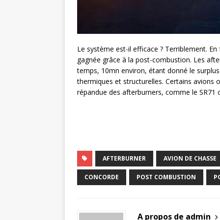
Le système est-il efficace ? Terriblement. E
gagnée grâce à la post-combustion. Les after
temps, 10mn environ, étant donné le surplus
thermiques et structurelles. Certains avions 
répandue des afterburners, comme le SR71 
AFTERBURNER
AVION DE CHASSE
CONCORDE
POST COMBUSTION
P
A propos de admin