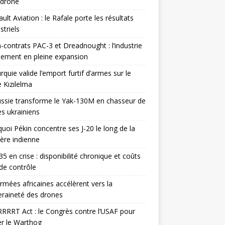
odrone
ult Aviation : le Rafale porte les résultats
triels
contrats PAC-3 et Dreadnought : l’industrie
ement en pleine expansion
rquie valide l’emport furtif d’armes sur le
 Kızılelma
ssie transforme le Yak-130M en chasseur de
s ukrainiens
uoi Pékin concentre ses J-20 le long de la
ière indienne
35 en crise : disponibilité chronique et coûts
de contrôle
rmées africaines accélèrent vers la
raineté des drones
RRRT Act : le Congrès contre l’USAF pour
r le Warthog