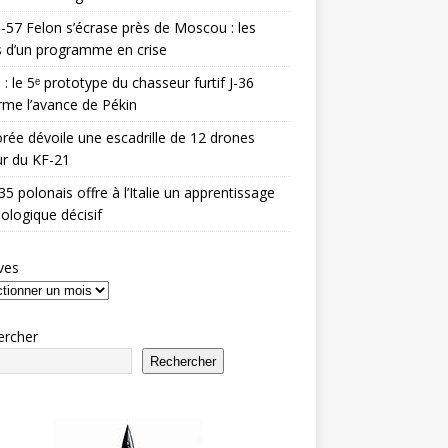
-57 Felon s’écrase près de Moscou : les
es d’un programme en crise
 : le 5ᵉ prototype du chasseur furtif J-36
rme l’avance de Pékin
rée dévoile une escadrille de 12 drones
r du KF-21
35 polonais offre à l’Italie un apprentissage
ologique décisif
ves
ercher
Rechercher