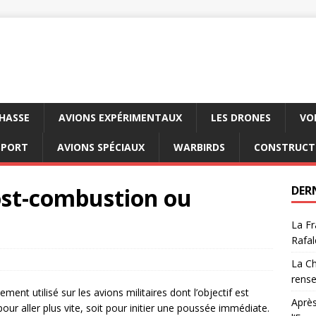
CHASSE
AVIONS EXPÉRIMENTAUX
LES DRONES
VO
SPORT
AVIONS SPÉCIAUX
WARBIRDS
CONSTRUCT
ost-combustion ou
DER
La Fr
Rafal
La Ch
rens
nt utilisé sur les avions militaires dont l’objectif est
Après
our aller plus vite, soit pour initier une poussée immédiate.