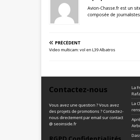
Avion-Chasse.fr est un sit
composée de journalistes 
PRÉCÉDENT
Video multicam: vol en L39 Albatros
Contactez-nous
La F
Rafa
La C
Vous avez une question ? Vous avez
ren
des projets de promotions ? Contactez-
nous directement par email sur contact
Aprè
@ seoinside.fr
Airb
Dass
RGPD Confidentialités