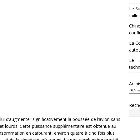
Le Su
faill
Chine
confi
La Co
autou
Le F-
techn
Archi
Rech
lui d’augmenter significativement la poussée de l’avion sans
t lourds. Cette puissance supplémentaire est obtenue au
nsommation en carburant, environ quatre à cinq fois plus
t et de la signature infrarouge. La postcombustion produit