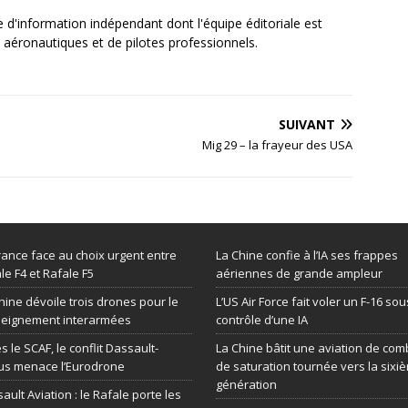
e d'information indépendant dont l'équipe éditoriale est
aéronautiques et de pilotes professionnels.
SUIVANT
Mig 29 – la frayeur des USA
rance face au choix urgent entre
La Chine confie à l’IA ses frappes
le F4 et Rafale F5
aériennes de grande ampleur
hine dévoile trois drones pour le
L’US Air Force fait voler un F-16 sou
seignement interarmées
contrôle d’une IA
s le SCAF, le conflit Dassault-
La Chine bâtit une aviation de com
us menace l’Eurodrone
de saturation tournée vers la sixi
génération
ault Aviation : le Rafale porte les