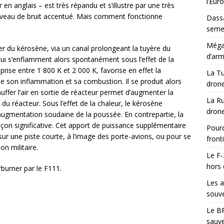
l’Eur
en anglais – est très répandu et s’illustre par une très
niveau de bruit accentué. Mais comment fonctionne
Dassa
semes
Méga-
er du kérosène, via un canal prolongeant la tuyère du
d’arm
ui s’enflamment alors spontanément sous l’effet de la
ise entre 1 800 K et 2 000 K, favorise en effet la
La Tu
 son inflammation et sa combustion. Il se produit alors
drone
uffer l’air en sortie de réacteur permet d’augmenter la
La Ru
du réacteur. Sous l’effet de la chaleur, le kérosène
drone
ugmentation soudaine de la poussée. En contrepartie, la
n significative. Cet apport de puissance supplémentaire
Pourq
 sur une piste courte, à l’image des porte-avions, ou pour se
front
on militaire.
Le F-
hors 
erburner par le F111.
Les a
souve
Le BR
sauve