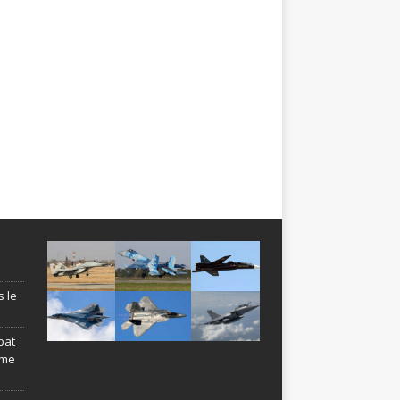
s le
bat
ème