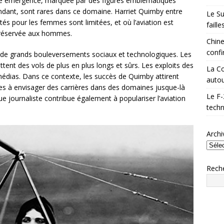
leine émergence, marquée par des figures emblématiques
dant, sont rares dans ce domaine. Harriet Quimby entre
Le Su
tés pour les femmes sont limitées, et où l’aviation est
faill
 réservée aux hommes.
Chine
confi
e de grands bouleversements sociaux et technologiques. Les
tent des vols de plus en plus longs et sûrs. Les exploits des
La Co
 médias. Dans ce contexte, les succès de Quimby attirent
autou
es à envisager des carrières dans des domaines jusque-là
Le F-
 journaliste contribue également à populariser l’aviation
techn
Archi
Rech