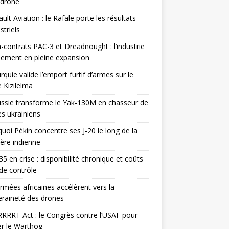
odrone
ult Aviation : le Rafale porte les résultats
triels
contrats PAC-3 et Dreadnought : l’industrie
ement en pleine expansion
rquie valide l’emport furtif d’armes sur le
 Kızılelma
ssie transforme le Yak-130M en chasseur de
s ukrainiens
uoi Pékin concentre ses J-20 le long de la
ière indienne
35 en crise : disponibilité chronique et coûts
de contrôle
rmées africaines accélèrent vers la
raineté des drones
RRRT Act : le Congrès contre l’USAF pour
r le Warthog