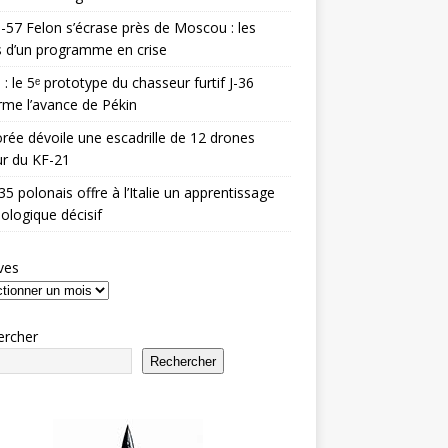
-57 Felon s’écrase près de Moscou : les
es d’un programme en crise
 : le 5ᵉ prototype du chasseur furtif J-36
rme l’avance de Pékin
rée dévoile une escadrille de 12 drones
r du KF-21
35 polonais offre à l’Italie un apprentissage
ologique décisif
ves
ercher
Rechercher