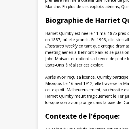
première femme à obtenir une licence de pilot
Manche. En plus de ses exploits aériens, Qui
Biographie de Harriet Q
Harriet Quimby est née le 11 mai 1875 près 
en 1887, où elle grandit. En 1903, elle s’inst
Illustrated Weekly
en tant que critique dramati
meeting aérien à Belmont Park et se passionn
John Moisant et obtient sa licence de pilote
États-Unis à réaliser cet exploit.
Après avoir reçu sa licence, Quimby particip
Mexique. Le 16 avril 1912, elle traverse la 
cet exploit. Malheureusement, sa réussite est
Harriet Quimby meurt tragiquement le 1er ju
lorsque son avion plonge dans la baie de Do
Contexte de l’époque: