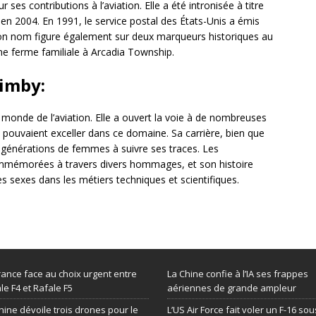
ses contributions à l’aviation. Elle a été intronisée à titre
n 2004. En 1991, le service postal des États-Unis a émis
n nom figure également sur deux marqueurs historiques au
ne ferme familiale à Arcadia Township.
uimby:
 monde de l’aviation. Elle a ouvert la voie à de nombreuses
ouvaient exceller dans ce domaine. Sa carrière, bien que
s générations de femmes à suivre ses traces. Les
commémorées à travers divers hommages, et son histoire
des sexes dans les métiers techniques et scientifiques.
rance face au choix urgent entre
La Chine confie à l’IA ses frappes
le F4 et Rafale F5
aériennes de grande ampleur
hine dévoile trois drones pour le
L’US Air Force fait voler un F-16 sou