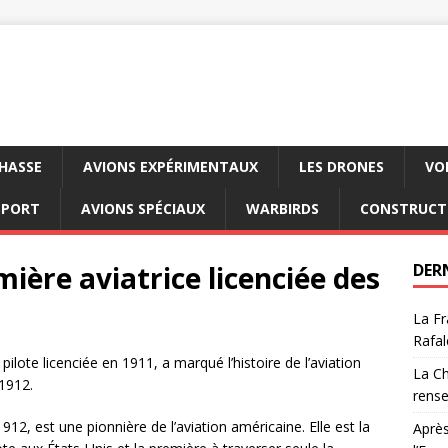
CHASSE
AVIONS EXPÉRIMENTAUX
LES DRONES
VO
SPORT
AVIONS SPÉCIAUX
WARBIRDS
CONSTRUCT
ière aviatrice licenciée des
DER
La Fr
Rafal
ote licenciée en 1911, a marqué l’histoire de l’aviation
La Ch
1912.
rens
2, est une pionnière de l’aviation américaine. Elle est la
Après