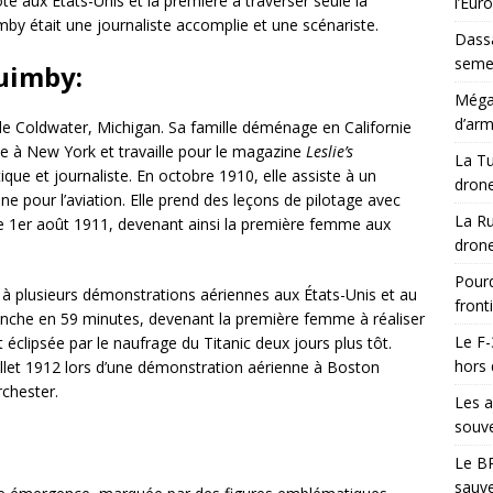
e aux États-Unis et la première à traverser seule la
l’Eur
mby était une journaliste accomplie et une scénariste.
Dassa
semes
uimby:
Méga-
d’arm
de Coldwater, Michigan. Sa famille déménage en Californie
alle à New York et travaille pour le magazine
Leslie’s
La Tu
que et journaliste. En octobre 1910, elle assiste à un
drone
e pour l’aviation. Elle prend des leçons de pilotage avec
La Ru
 le 1er août 1911, devenant ainsi la première femme aux
drone
Pourq
e à plusieurs démonstrations aériennes aux États-Unis et au
front
Manche en 59 minutes, devenant la première femme à réaliser
Le F-
 éclipsée par le naufrage du Titanic deux jours plus tôt.
hors 
illet 1912 lors d’une démonstration aérienne à Boston
rchester.
Les a
souve
Le BR
sauve