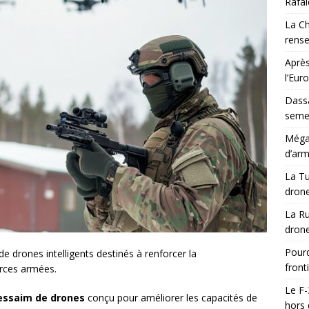
Rafal
La Ch
rens
Après
l’Eur
Dassa
semes
Méga-
d’arm
La Tu
drone
La Ru
drone
Pourq
e drones intelligents destinés à renforcer la
front
orces armées.
Le F-
essaim de drones
conçu pour améliorer les capacités de
hors 