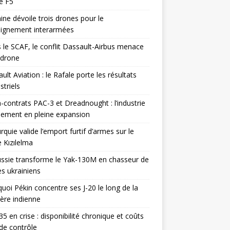
e F5
ine dévoile trois drones pour le
eignement interarmées
 le SCAF, le conflit Dassault-Airbus menace
odrone
ult Aviation : le Rafale porte les résultats
triels
contrats PAC-3 et Dreadnought : l’industrie
ement en pleine expansion
rquie valide l’emport furtif d’armes sur le
 Kızılelma
ssie transforme le Yak-130M en chasseur de
s ukrainiens
uoi Pékin concentre ses J-20 le long de la
ière indienne
35 en crise : disponibilité chronique et coûts
de contrôle