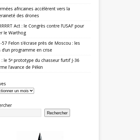
rmées africaines accélèrent vers la
raineté des drones
RRRT Act : le Congrès contre l’USAF pour
r le Warthog
-57 Felon s’écrase près de Moscou : les
es d’un programme en crise
 : le 5ᵉ prototype du chasseur furtif J-36
rme l’avance de Pékin
ves
ercher
Rechercher