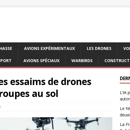
CHASSE
AVIONS EXPÉRIMENTAUX
LES DRONES
VO
SPORT
AVIONS SPÉCIAUX
WARBIRDS
CONSTRUCT
es essaims de drones
DER
roupes au sol
L’IA 
auton
0
Le NG
deux
La Fr