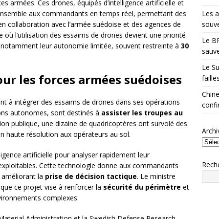
s armées. Ces drones, équipés d’intelligence artificielle et
Les a
’ensemble aux commandants en temps réel, permettant des
souve
en collaboration avec l’armée suédoise et des agences de
e où l’utilisation des essaims de drones devient une priorité
Le BR
, notamment leur autonomie limitée, souvent restreinte à
30
sauve
Le Su
our les forces armées suédoises
faill
Chine
ant à intégrer des essaims de drones dans ses opérations
confi
ions autonomes, sont destinés à
assister les troupes au
ion publique, une dizaine de quadricoptères ont survolé des
Archi
n haute résolution aux opérateurs au sol.
igence artificielle pour analyser rapidement leur
Rech
exploitables. Cette technologie donne aux commandants
, améliorant la
prise de décision tactique
. Le ministre
que ce projet vise à renforcer la
sécurité du périmètre
et
nvironnements complexes.
Material Administration et la Swedish Defense Research