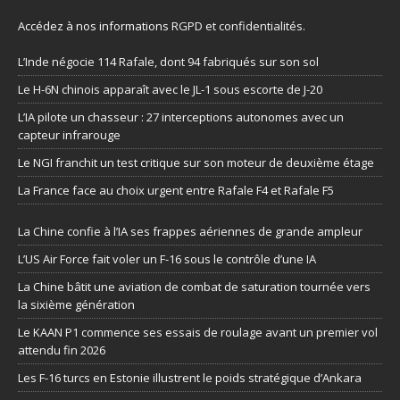
Accédez à nos informations
RGPD et confidentialités
.
L’Inde négocie 114 Rafale, dont 94 fabriqués sur son sol
Le H-6N chinois apparaît avec le JL-1 sous escorte de J-20
L’IA pilote un chasseur : 27 interceptions autonomes avec un
capteur infrarouge
Le NGI franchit un test critique sur son moteur de deuxième étage
La France face au choix urgent entre Rafale F4 et Rafale F5
La Chine confie à l’IA ses frappes aériennes de grande ampleur
L’US Air Force fait voler un F-16 sous le contrôle d’une IA
La Chine bâtit une aviation de combat de saturation tournée vers
la sixième génération
Le KAAN P1 commence ses essais de roulage avant un premier vol
attendu fin 2026
Les F-16 turcs en Estonie illustrent le poids stratégique d’Ankara