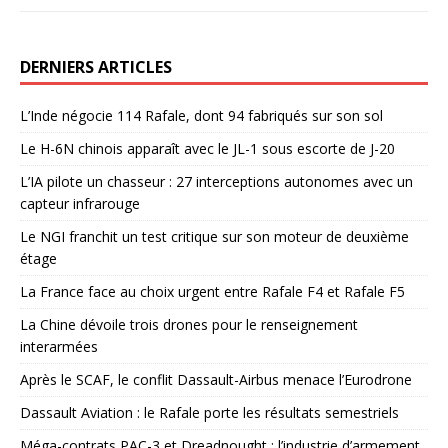
DERNIERS ARTICLES
L’Inde négocie 114 Rafale, dont 94 fabriqués sur son sol
Le H-6N chinois apparaît avec le JL-1 sous escorte de J-20
L’IA pilote un chasseur : 27 interceptions autonomes avec un
capteur infrarouge
Le NGI franchit un test critique sur son moteur de deuxième
étage
La France face au choix urgent entre Rafale F4 et Rafale F5
La Chine dévoile trois drones pour le renseignement
interarmées
Après le SCAF, le conflit Dassault-Airbus menace l’Eurodrone
Dassault Aviation : le Rafale porte les résultats semestriels
Méga-contrats PAC-3 et Dreadnought : l’industrie d’armement