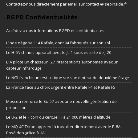
Contactez-nous directement par email sur contact @ seoinside.fr
RGPD Confidentialités
Accédez à nos informations
RGPD et confidentialités
.
L’Inde négocie 114 Rafale, dont 94 fabriqués sur son sol
Le H-6N chinois apparaît avec le JL-1 sous escorte de J-20
L’IA pilote un chasseur : 27 interceptions autonomes avec un
capteur infrarouge
Le NGI franchit un test critique sur son moteur de deuxième étage
La France face au choix urgent entre Rafale F4 et Rafale F5
Moscou renforce le Su-57 avec une nouvelle génération de
propulsion
Le U-2 et le « coin du cercueil » à 21 000 mètres d’altitude
Le MQ-4C Triton apprend à travailler directement avec le P-8A
Poséidon grâce à l’IA