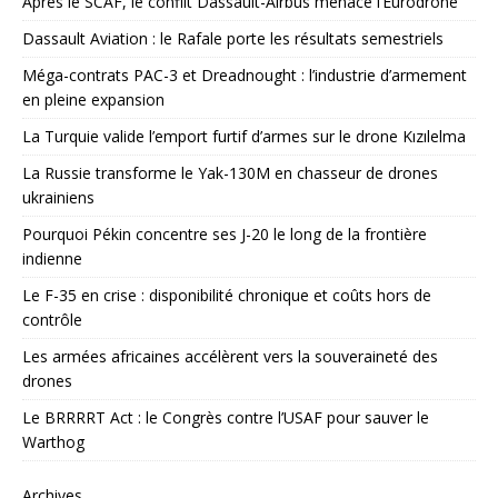
Après le SCAF, le conflit Dassault-Airbus menace l’Eurodrone
Dassault Aviation : le Rafale porte les résultats semestriels
Méga-contrats PAC-3 et Dreadnought : l’industrie d’armement
en pleine expansion
La Turquie valide l’emport furtif d’armes sur le drone Kızılelma
La Russie transforme le Yak-130M en chasseur de drones
ukrainiens
Pourquoi Pékin concentre ses J-20 le long de la frontière
indienne
Le F-35 en crise : disponibilité chronique et coûts hors de
contrôle
Les armées africaines accélèrent vers la souveraineté des
drones
Le BRRRRT Act : le Congrès contre l’USAF pour sauver le
Warthog
Archives