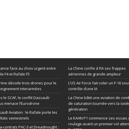
rance face au choix urgent entre
La Chine confie à l’IA ses frappes
le F4 et Rafale F5
aériennes de grande ampleur
hine dévoile trois drones pour le
L’US Air Force fait voler un F-16 sou
seignement interarmées
contrôle d’une IA
s le SCAF, le conflit Dassault-
La Chine bâtit une aviation de com
us menace l’Eurodrone
de saturation tournée vers la sixi
génération
ault Aviation : le Rafale porte les
ltats semestriels
Le KAAN P1 commence ses essais 
roulage avant un premier vol atte
-contrats PAC-3 et Dreadnought :