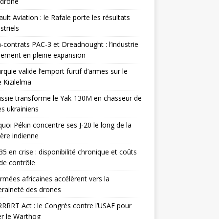
odrone
ult Aviation : le Rafale porte les résultats
triels
contrats PAC-3 et Dreadnought : l’industrie
ement en pleine expansion
rquie valide l’emport furtif d’armes sur le
 Kızılelma
ssie transforme le Yak-130M en chasseur de
s ukrainiens
uoi Pékin concentre ses J-20 le long de la
ière indienne
35 en crise : disponibilité chronique et coûts
de contrôle
rmées africaines accélèrent vers la
raineté des drones
RRRT Act : le Congrès contre l’USAF pour
r le Warthog