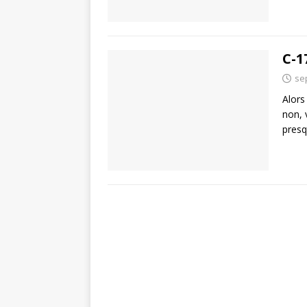
C-1
se
Alors
non, 
pres