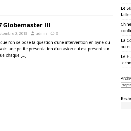
Le Su
faill
7 Globemaster III
Chine
confi
ptembre 2, 2013
admin
0
La Co
 que l’on se pose la question d’une intervention en Syrie ou
autou
voici une petite présentation d’un avion qui est présent sur
que chaque
[…]
Le F-
techn
Archi
Rech