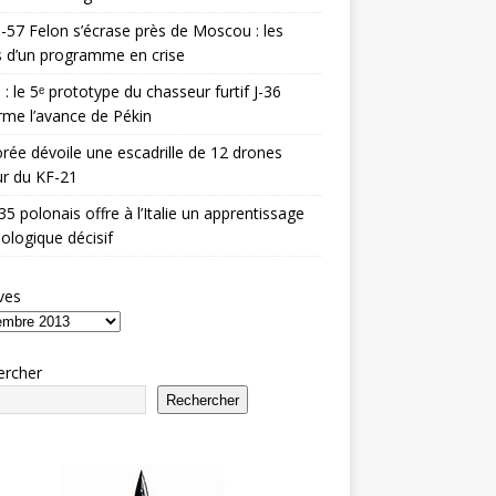
-57 Felon s’écrase près de Moscou : les
es d’un programme en crise
 : le 5ᵉ prototype du chasseur furtif J-36
rme l’avance de Pékin
rée dévoile une escadrille de 12 drones
r du KF-21
35 polonais offre à l’Italie un apprentissage
ologique décisif
ves
ercher
Rechercher