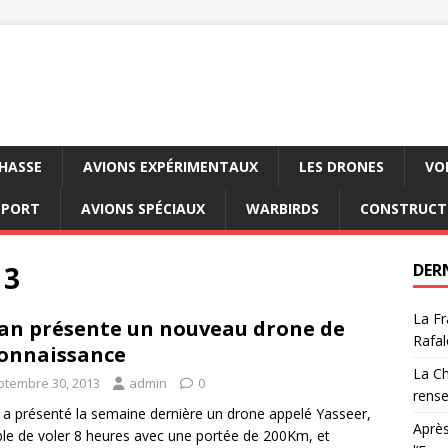
CHASSE
AVIONS EXPÉRIMENTAUX
LES DRONES
VO
SPORT
AVIONS SPÉCIAUX
WARBIRDS
CONSTRUCT
13
DER
La Fr
ran présente un nouveau drone de
Rafal
onnaissance
La Ch
ptembre 30, 2013
admin
0
rens
n a présenté la semaine dernière un drone appelé Yasseer,
Après
le de voler 8 heures avec une portée de 200Km, et