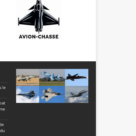
s le
bat
ème
de
ndu