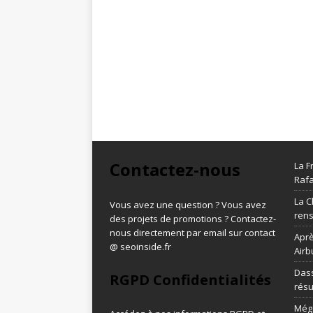
Contactez-nous
La F
Rafa
La C
Vous avez une question ? Vous avez
ren
des projets de promotions ? Contactez-
nous directement par email sur contact
Aprè
@ seoinside.fr
Airb
Dass
RGPD Confidentialités
résu
Méga