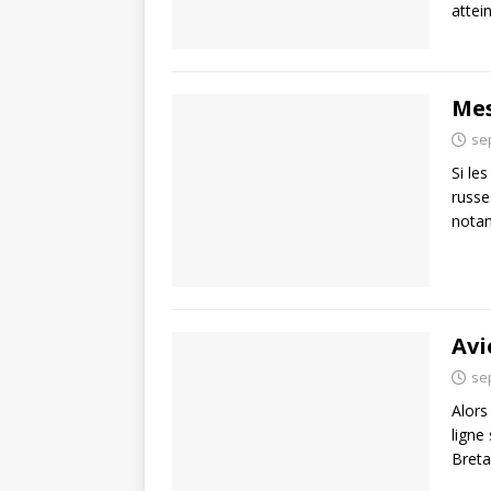
attei
Mes
se
Si le
russe
notam
Avi
se
Alors
ligne
Breta