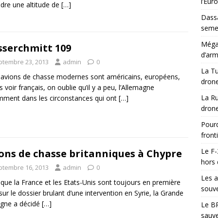
l’Eur
ndre une altitude de
[…]
Dassa
semes
Méga-
serchmitt 109
d’arm
ptembre 23, 2013
admin
0
La Tu
s avions de chasse modernes sont américains, européens,
drone
s voir français, on oublie qu’il y a peu, l’Allemagne
La Ru
ment dans les circonstances qui ont
[…]
drone
Pourq
front
Le F-
ons de chasse britanniques à Chypre
hors 
ptembre 16, 2013
admin
0
Les a
 que la France et les Etats-Unis sont toujours en première
souve
 sur le dossier brulant d’une intervention en Syrie, la Grande
gne a décidé
[…]
Le BR
sauve