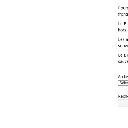
Pourq
front
Le F-
hors 
Les a
souve
Le BR
sauve
Archi
Rech