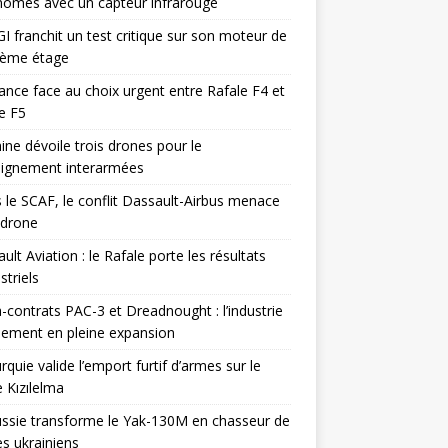
omes avec un capteur infrarouge
I franchit un test critique sur son moteur de
ième étage
ance face au choix urgent entre Rafale F4 et
e F5
ine dévoile trois drones pour le
eignement interarmées
 le SCAF, le conflit Dassault-Airbus menace
odrone
ult Aviation : le Rafale porte les résultats
triels
contrats PAC-3 et Dreadnought : l’industrie
ement en pleine expansion
rquie valide l’emport furtif d’armes sur le
 Kızılelma
ssie transforme le Yak-130M en chasseur de
s ukrainiens