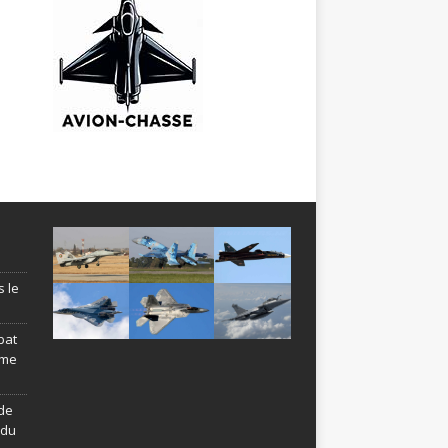
s le
bat
ème
de
ndu