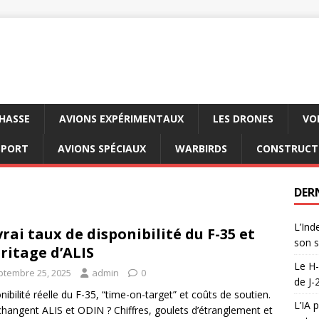
CHASSE
AVIONS EXPÉRIMENTAUX
LES DRONES
VO
SPORT
AVIONS SPÉCIAUX
WARBIRDS
CONSTRUCT
DER
L’Ind
vrai taux de disponibilité du F-35 et
son s
éritage d’ALIS
Le H-
ptembre 25, 2025
admin
0
de J-
nibilité réelle du F-35, “time-on-target” et coûts de soutien.
L’IA 
hangent ALIS et ODIN ? Chiffres, goulets d’étranglement et