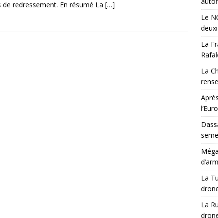
auton
s de redressement. En résumé La
[…]
Le NG
deux
La Fr
Rafal
La Ch
rens
Après
l’Eur
Dassa
semes
Méga-
d’arm
La Tu
drone
La Ru
drone