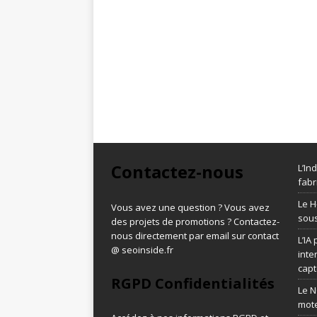
Contactez-nous
L’In
fabr
Le H
Vous avez une question ? Vous avez
sous
des projets de promotions ? Contactez-
nous directement par email sur contact
L’IA
@ seoinside.fr
inte
capt
RGPD Confidentialités
Le N
mot