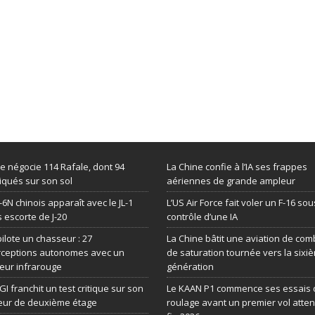
de négocie 114 Rafale, dont 94
La Chine confie à l’IA ses frappes
iqués sur son sol
aériennes de grande ampleur
-6N chinois apparaît avec le JL-1
L’US Air Force fait voler un F-16 sou
 escorte de J-20
contrôle d’une IA
 pilote un chasseur : 27
La Chine bâtit une aviation de com
rceptions autonomes avec un
de saturation tournée vers la sixi
eur infrarouge
génération
GI franchit un test critique sur son
Le KAAN P1 commence ses essais 
eur de deuxième étage
roulage avant un premier vol atte