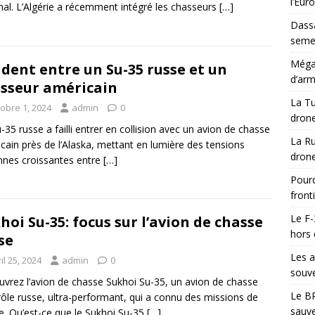
l’Eur
nal. L’Algérie a récemment intégré les chasseurs
[…]
Dassa
semes
Méga-
ident entre un Su-35 russe et un
d’arm
sseur américain
La Tu
tobre 1, 2024
admin
0
drone
-35 russe a failli entrer en collision avec un avion de chasse
La Ru
cain près de l’Alaska, mettant en lumière des tensions
drone
nnes croissantes entre
[…]
Pourq
front
Le F-
hoi Su-35: focus sur l’avion de chasse
hors 
se
Les a
il 25, 2024
admin
0
souve
vrez l’avion de chasse Sukhoi Su-35, un avion de chasse
Le BR
rôle russe, ultra-performant, qui a connu des missions de
sauve
e. Qu’est-ce que le Sukhoi Su-35
[…]