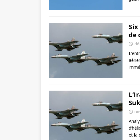
Six
de 
dé
L’ent
aérie
imméd
L’I
Suk
no
Analy
d’hél
et la