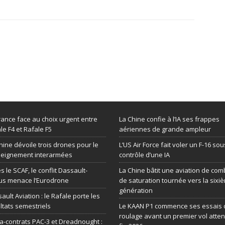
rance face au choix urgent entre
La Chine confie à l’IA ses frappes
le F4 et Rafale F5
aériennes de grande ampleur
hine dévoile trois drones pour le
L’US Air Force fait voler un F-16 sou
seignement interarmées
contrôle d’une IA
s le SCAF, le conflit Dassault-
La Chine bâtit une aviation de com
us menace l’Eurodrone
de saturation tournée vers la sixi
génération
ault Aviation : le Rafale porte les
ltats semestriels
Le KAAN P1 commence ses essais 
roulage avant un premier vol atte
-contrats PAC-3 et Dreadnought :