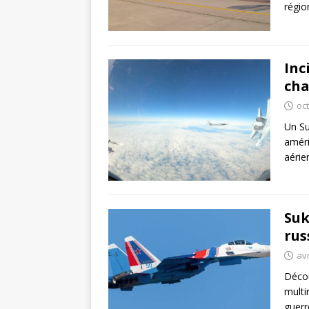
régio
Inc
cha
oc
Un Su
améri
aérie
Suk
rus
avr
Décou
multi
guerr