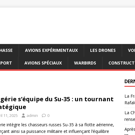
CHASSE
AVIONS EXPÉRIMENTAUX
LES DRONES
VO
SPORT
AVIONS SPÉCIAUX
WARBIRDS
CONSTRUCT
DER
La Fr
lgérie s’équipe du Su-35 : un tournant
Rafal
atégique
La Ch
il 11, 2025
admin
0
rens
érie intègre les chasseurs russes Su-35 à sa flotte aérienne,
Après
rçant ainsi sa puissance militaire et influençant l’équilibre