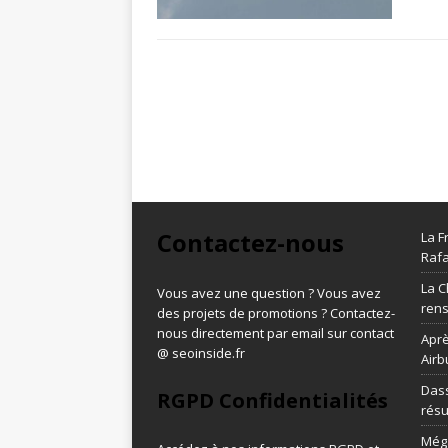
Contactez-nous
La F
Rafa
La C
Vous avez une question ? Vous avez
ren
des projets de promotions ? Contactez-
nous directement par email sur contact
Aprè
@ seoinside.fr
Airb
Dass
RGPD Confidentialités
résu
Méga