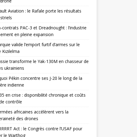
odrone
ult Aviation : le Rafale porte les résultats
triels
contrats PAC-3 et Dreadnought : l’industrie
ement en pleine expansion
rquie valide l’emport furtif d’armes sur le
 Kızılelma
ssie transforme le Yak-130M en chasseur de
s ukrainiens
uoi Pékin concentre ses J-20 le long de la
ière indienne
35 en crise : disponibilité chronique et coûts
de contrôle
rmées africaines accélèrent vers la
raineté des drones
RRRT Act : le Congrès contre l’USAF pour
r le Warthog