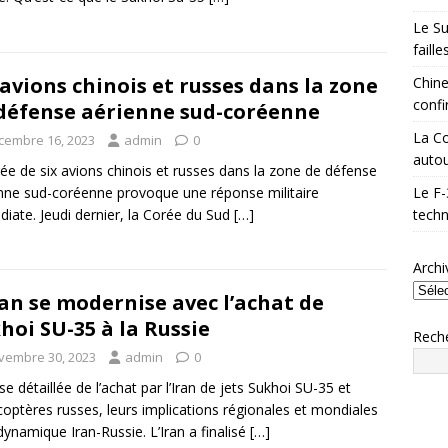
Le Su
faill
 avions chinois et russes dans la zone
Chine
confi
défense aérienne sud-coréenne
La Co
cembre 16, 2023
admin
0
autou
rée de six avions chinois et russes dans la zone de défense
nne sud-coréenne provoque une réponse militaire
Le F-
iate. Jeudi dernier, la Corée du Sud
[…]
techn
Archi
ran se modernise avec l’achat de
hoi SU-35 à la Russie
Rech
vembre 30, 2023
admin
0
se détaillée de l’achat par l’Iran de jets Sukhoi SU-35 et
icoptères russes, leurs implications régionales et mondiales
 dynamique Iran-Russie. L’Iran a finalisé
[…]