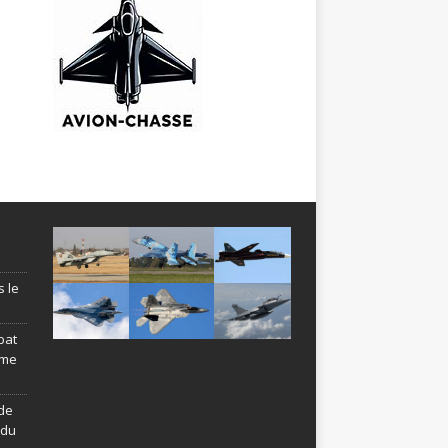
s le
bat
ème
de
ndu