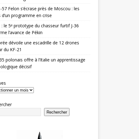
-57 Felon s’écrase près de Moscou : les
es d’un programme en crise
 : le 5ᵉ prototype du chasseur furtif J-36
rme l’avance de Pékin
rée dévoile une escadrille de 12 drones
r du KF-21
35 polonais offre à l’Italie un apprentissage
ologique décisif
ves
ercher
Rechercher