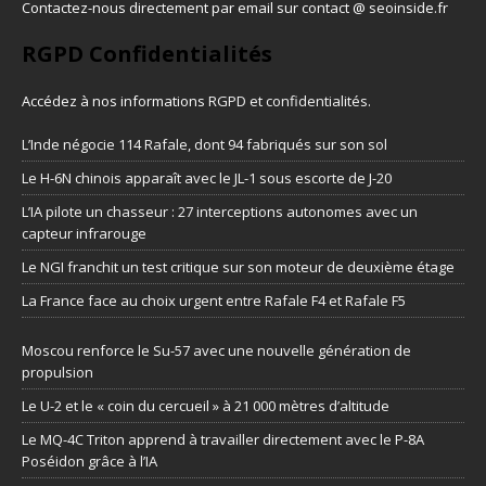
Contactez-nous directement par email sur contact @ seoinside.fr
RGPD Confidentialités
Accédez à nos informations
RGPD et confidentialités
.
L’Inde négocie 114 Rafale, dont 94 fabriqués sur son sol
Le H-6N chinois apparaît avec le JL-1 sous escorte de J-20
L’IA pilote un chasseur : 27 interceptions autonomes avec un
capteur infrarouge
Le NGI franchit un test critique sur son moteur de deuxième étage
La France face au choix urgent entre Rafale F4 et Rafale F5
Moscou renforce le Su-57 avec une nouvelle génération de
propulsion
Le U-2 et le « coin du cercueil » à 21 000 mètres d’altitude
Le MQ-4C Triton apprend à travailler directement avec le P-8A
Poséidon grâce à l’IA