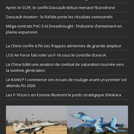
Après le SCAF, le conflit Dassault-Airbus menace l’Eurodrone
Dassault Aviation : le Rafale porte les résultats semestriels
Méga-contrats PAC-3 et Dreadnought : l’industrie d’armement en
pleine expansion
La Chine confie à l’IA ses frappes aériennes de grande ampleur
L’US Air Force fait voler un F-16 sous le contrôle d’une IA
La Chine bâtit une aviation de combat de saturation tournée vers
la sixième génération
Le KAAN P1 commence ses essais de roulage avant un premier vol
attendu fin 2026
Les F-16 turcs en Estonie illustrent le poids stratégique d’Ankara