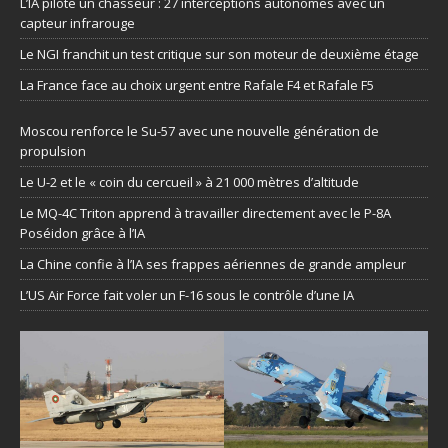
L’IA pilote un chasseur : 27 interceptions autonomes avec un
capteur infrarouge
Le NGI franchit un test critique sur son moteur de deuxième étage
La France face au choix urgent entre Rafale F4 et Rafale F5
Moscou renforce le Su-57 avec une nouvelle génération de
propulsion
Le U-2 et le « coin du cercueil » à 21 000 mètres d’altitude
Le MQ-4C Triton apprend à travailler directement avec le P-8A
Poséidon grâce à l’IA
La Chine confie à l’IA ses frappes aériennes de grande ampleur
L’US Air Force fait voler un F-16 sous le contrôle d’une IA