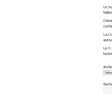
Le Su
faill
Chine
confi
La Co
autou
Le F-
techn
Archi
Rech