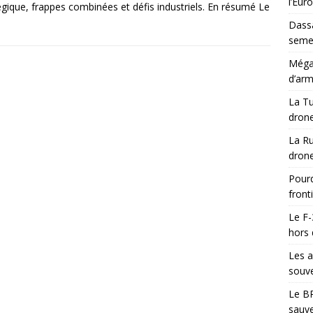
l’Eur
égique, frappes combinées et défis industriels. En résumé Le
Dassa
semes
Méga-
d’arm
La Tu
drone
La Ru
drone
Pourq
front
Le F-
hors 
Les a
souve
Le BR
sauve