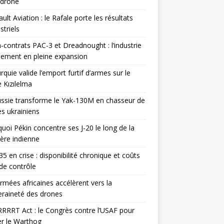
odrone
ult Aviation : le Rafale porte les résultats
triels
contrats PAC-3 et Dreadnought : l’industrie
ement en pleine expansion
rquie valide l’emport furtif d’armes sur le
 Kızılelma
ssie transforme le Yak-130M en chasseur de
s ukrainiens
uoi Pékin concentre ses J-20 le long de la
ière indienne
35 en crise : disponibilité chronique et coûts
de contrôle
rmées africaines accélèrent vers la
raineté des drones
RRRT Act : le Congrès contre l’USAF pour
r le Warthog