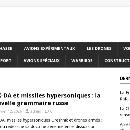
CHASSE
AVIONS EXPÉRIMENTAUX
LES DRONES
VO
SPORT
AVIONS SPÉCIAUX
WARBIRDS
CONSTRUCT
DER
La Fr
-DA et missiles hypersoniques : la
Rafal
velle grammaire russe
La Ch
vier 12, 2026
admin
0
rens
A, missiles hypersoniques Oreshnik et drones armés :
Après
u redessine sa doctrine aérienne entre dissuasion