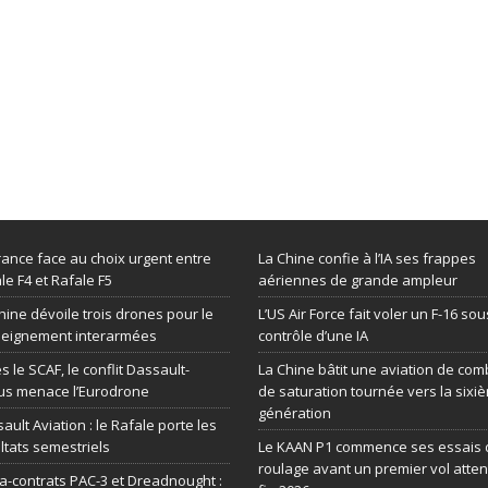
rance face au choix urgent entre
La Chine confie à l’IA ses frappes
le F4 et Rafale F5
aériennes de grande ampleur
hine dévoile trois drones pour le
L’US Air Force fait voler un F-16 sou
seignement interarmées
contrôle d’une IA
s le SCAF, le conflit Dassault-
La Chine bâtit une aviation de com
us menace l’Eurodrone
de saturation tournée vers la sixi
génération
ault Aviation : le Rafale porte les
ltats semestriels
Le KAAN P1 commence ses essais 
roulage avant un premier vol atte
-contrats PAC-3 et Dreadnought :