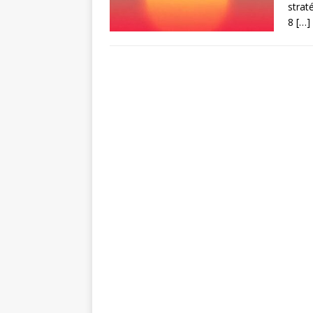
strat
8
[…]