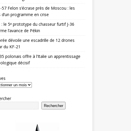
-57 Felon s’écrase près de Moscou : les
es d’un programme en crise
 : le 5ᵉ prototype du chasseur furtif J-36
rme l’avance de Pékin
rée dévoile une escadrille de 12 drones
r du KF-21
35 polonais offre à l’Italie un apprentissage
ologique décisif
ves
ercher
Rechercher