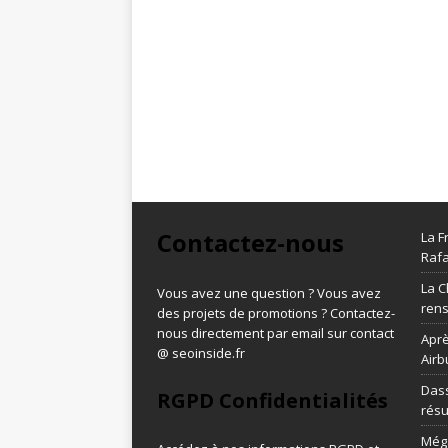
Contactez-nous
La F
Rafa
La C
Vous avez une question ? Vous avez
ren
des projets de promotions ? Contactez-
nous directement par email sur contact
Aprè
@ seoinside.fr
Airb
Dass
RGPD Confidentialités
résu
Méga