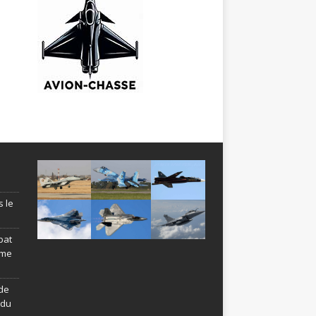
s le
bat
ème
de
ndu