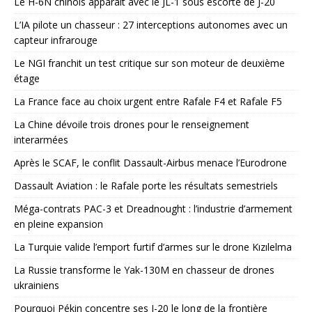
Le H-6N chinois apparaît avec le JL-1 sous escorte de J-20
L’IA pilote un chasseur : 27 interceptions autonomes avec un
capteur infrarouge
Le NGI franchit un test critique sur son moteur de deuxième
étage
La France face au choix urgent entre Rafale F4 et Rafale F5
La Chine dévoile trois drones pour le renseignement
interarmées
Après le SCAF, le conflit Dassault-Airbus menace l’Eurodrone
Dassault Aviation : le Rafale porte les résultats semestriels
Méga-contrats PAC-3 et Dreadnought : l’industrie d’armement
en pleine expansion
La Turquie valide l’emport furtif d’armes sur le drone Kızılelma
La Russie transforme le Yak-130M en chasseur de drones
ukrainiens
Pourquoi Pékin concentre ses J-20 le long de la frontière