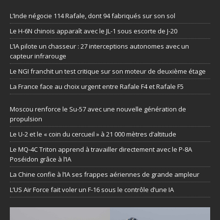
L’Inde négocie 114 Rafale, dont 94 fabriqués sur son sol
Le H-6N chinois apparaît avec le JL-1 sous escorte de J-20
L’IA pilote un chasseur : 27 interceptions autonomes avec un
capteur infrarouge
Le NGI franchit un test critique sur son moteur de deuxième étage
La France face au choix urgent entre Rafale F4 et Rafale F5
Moscou renforce le Su-57 avec une nouvelle génération de
propulsion
Le U-2 et le « coin du cercueil » à 21 000 mètres d’altitude
Le MQ-4C Triton apprend à travailler directement avec le P-8A
Poséidon grâce à l’IA
La Chine confie à l’IA ses frappes aériennes de grande ampleur
L’US Air Force fait voler un F-16 sous le contrôle d’une IA