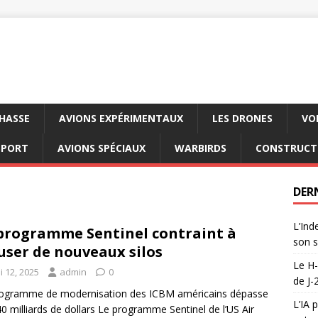
CHASSE
AVIONS EXPÉRIMENTAUX
LES DRONES
VO
SPORT
AVIONS SPÉCIAUX
WARBIRDS
CONSTRUCT
DER
L’Ind
programme Sentinel contraint à
son s
user de nouveaux silos
Le H-
i 12, 2025
admin
0
de J-
rogramme de modernisation des ICBM américains dépasse
L’IA 
40 milliards de dollars Le programme Sentinel de l’US Air