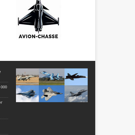
e
1 000
er