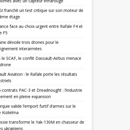
omes avec un capteur infrarouge
I franchit un test critique sur son moteur de
ième étage
ance face au choix urgent entre Rafale F4 et
e F5
ine dévoile trois drones pour le
eignement interarmées
 le SCAF, le conflit Dassault-Airbus menace
odrone
ult Aviation : le Rafale porte les résultats
triels
contrats PAC-3 et Dreadnought : l’industrie
ement en pleine expansion
rquie valide l’emport furtif d’armes sur le
 Kızılelma
ssie transforme le Yak-130M en chasseur de
s ukrainiens