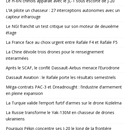
Le H-6N chinois apparaît avec le JL-1 sous escorte de J-20
L’IA pilote un chasseur : 27 interceptions autonomes avec un
capteur infrarouge
Le NGI franchit un test critique sur son moteur de deuxième
étage
La France face au choix urgent entre Rafale F4 et Rafale F5
La Chine dévoile trois drones pour le renseignement
interarmées
Après le SCAF, le conflit Dassault-Airbus menace l’Eurodrone
Dassault Aviation : le Rafale porte les résultats semestriels
Méga-contrats PAC-3 et Dreadnought : l’industrie d’armement
en pleine expansion
La Turquie valide l’emport furtif d’armes sur le drone Kızılelma
La Russie transforme le Yak-130M en chasseur de drones
ukrainiens
Pourquoi Pékin concentre ses J-20 le long de la frontière