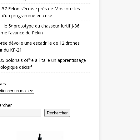
-57 Felon s’écrase près de Moscou : les
es d’un programme en crise
 : le 5ᵉ prototype du chasseur furtif J-36
rme l’avance de Pékin
rée dévoile une escadrille de 12 drones
r du KF-21
35 polonais offre à l’Italie un apprentissage
ologique décisif
ves
ercher
Rechercher