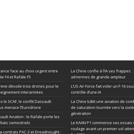
rance face au choix urgent entre
La Chine confie à l’IA ses frappes
le F4 et Rafale F5
aériennes de grande ampleur
hine dévoile trois drones pour le
L’US Air Force fait voler un F-16 sou
seignement interarmées
contrôle d’une IA
s le SCAF, le conflit Dassault-
La Chine bâtit une aviation de com
us menace l’Eurodrone
de saturation tournée vers la sixi
génération
ault Aviation : le Rafale porte les
ltats semestriels
Le KAAN P1 commence ses essais 
roulage avant un premier vol atte
-contrats PAC-3 et Dreadnought :