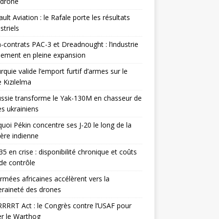
odrone
ult Aviation : le Rafale porte les résultats
triels
contrats PAC-3 et Dreadnought : l’industrie
ement en pleine expansion
rquie valide l’emport furtif d’armes sur le
 Kızılelma
ssie transforme le Yak-130M en chasseur de
s ukrainiens
uoi Pékin concentre ses J-20 le long de la
ière indienne
35 en crise : disponibilité chronique et coûts
de contrôle
rmées africaines accélèrent vers la
raineté des drones
RRRT Act : le Congrès contre l’USAF pour
r le Warthog