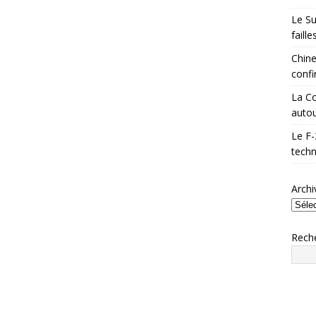
Le Su
faill
Chine
confi
La Co
autou
Le F-
techn
Archi
Rech