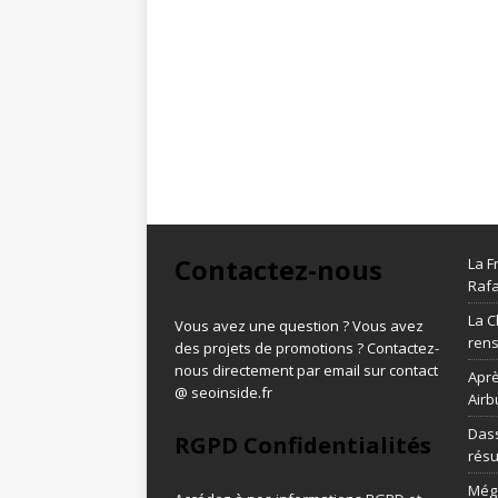
Contactez-nous
La F
Rafa
La C
Vous avez une question ? Vous avez
ren
des projets de promotions ? Contactez-
nous directement par email sur contact
Aprè
@ seoinside.fr
Airb
Dass
RGPD Confidentialités
résu
Méga