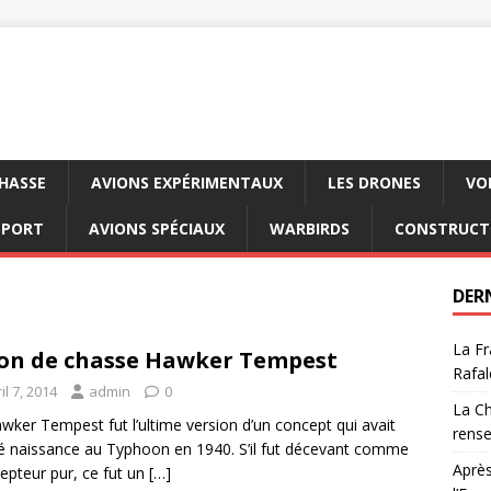
CHASSE
AVIONS EXPÉRIMENTAUX
LES DRONES
VO
SPORT
AVIONS SPÉCIAUX
WARBIRDS
CONSTRUCT
DER
La Fr
on de chasse Hawker Tempest
Rafal
il 7, 2014
admin
0
La Ch
wker Tempest fut l’ultime version d’un concept qui avait
rens
 naissance au Typhoon en 1940. S’il fut décevant comme
Après
cepteur pur, ce fut un
[…]