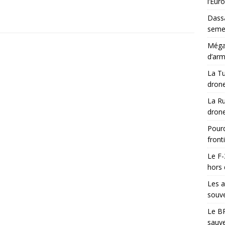
l’Eur
Dassa
semes
Méga-
d’arm
La Tu
drone
La Ru
drone
Pourq
front
Le F-
hors 
Les a
souve
Le BR
sauve