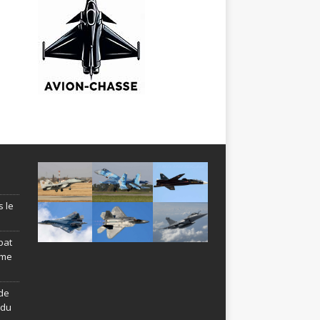
s le
bat
ème
de
ndu