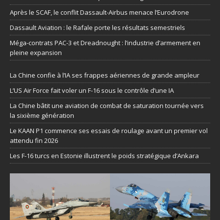
Après le SCAF, le conflit Dassault-Airbus menace l’Eurodrone
Dassault Aviation : le Rafale porte les résultats semestriels
Méga-contrats PAC-3 et Dreadnought : l’industrie d’armement en
pleine expansion
La Chine confie à l’IA ses frappes aériennes de grande ampleur
L’US Air Force fait voler un F-16 sous le contrôle d’une IA
La Chine bâtit une aviation de combat de saturation tournée vers
la sixième génération
Le KAAN P1 commence ses essais de roulage avant un premier vol
attendu fin 2026
Les F-16 turcs en Estonie illustrent le poids stratégique d’Ankara