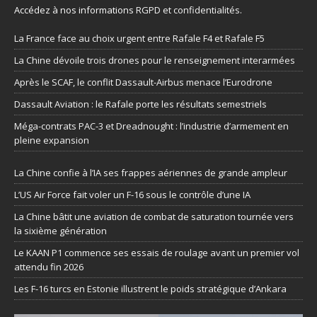
Accédez à nos informations
RGPD et confidentialités
.
La France face au choix urgent entre Rafale F4 et Rafale F5
La Chine dévoile trois drones pour le renseignement interarmées
Après le SCAF, le conflit Dassault-Airbus menace l’Eurodrone
Dassault Aviation : le Rafale porte les résultats semestriels
Méga-contrats PAC-3 et Dreadnought : l’industrie d’armement en
pleine expansion
La Chine confie à l’IA ses frappes aériennes de grande ampleur
L’US Air Force fait voler un F-16 sous le contrôle d’une IA
La Chine bâtit une aviation de combat de saturation tournée vers
la sixième génération
Le KAAN P1 commence ses essais de roulage avant un premier vol
attendu fin 2026
Les F-16 turcs en Estonie illustrent le poids stratégique d’Ankara