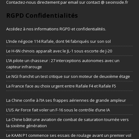
Contactez-nous directement par email sur contact @ seoinside.fr
RGPD Confidentialités
Accédez à nos informations
RGPD et confidentialités
.
L’Inde négocie 114 Rafale, dont 94 fabriqués sur son sol
Le H-6N chinois apparaît avec le JL-1 sous escorte de J-20
L’IA pilote un chasseur : 27 interceptions autonomes avec un
capteur infrarouge
Le NGI franchit un test critique sur son moteur de deuxième étage
La France face au choix urgent entre Rafale F4 et Rafale F5
La Chine confie à l’IA ses frappes aériennes de grande ampleur
L’US Air Force fait voler un F-16 sous le contrôle d’une IA
La Chine bâtit une aviation de combat de saturation tournée vers
la sixième génération
Le KAAN P1 commence ses essais de roulage avant un premier vol