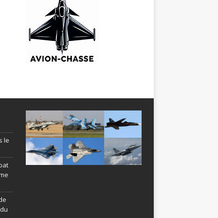
s le
bat
ème
de
ndu