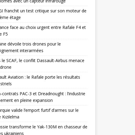
omes avec un capteur infrarouge
I franchit un test critique sur son moteur de
ième étage
ance face au choix urgent entre Rafale F4 et
e F5
ine dévoile trois drones pour le
eignement interarmées
 le SCAF, le conflit Dassault-Airbus menace
odrone
ult Aviation : le Rafale porte les résultats
triels
contrats PAC-3 et Dreadnought : l’industrie
ement en pleine expansion
rquie valide l’emport furtif d’armes sur le
 Kızılelma
ssie transforme le Yak-130M en chasseur de
s ukrainiens