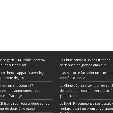
de négocie 114 Rafale, dont 94
La Chine confie à l’IA ses frappes
iqués sur son sol
aériennes de grande ampleur
-6N chinois apparaît avec le JL-1
L’US Air Force fait voler un F-16 sou
 escorte de J-20
contrôle d’une IA
 pilote un chasseur : 27
La Chine bâtit une aviation de com
rceptions autonomes avec un
de saturation tournée vers la sixi
eur infrarouge
génération
GI franchit un test critique sur son
Le KAAN P1 commence ses essais 
eur de deuxième étage
roulage avant un premier vol atte