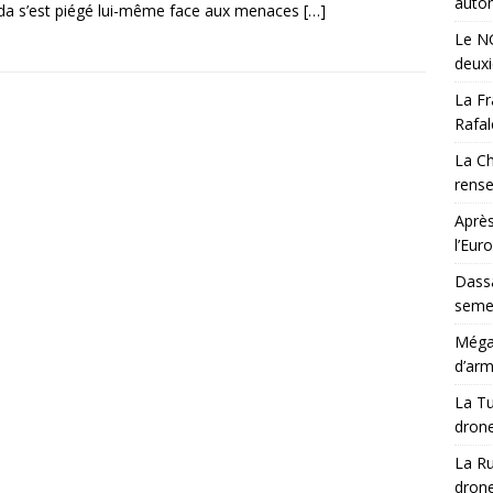
auton
a s’est piégé lui-même face aux menaces
[…]
Le NG
deux
La Fr
Rafal
La Ch
rens
Après
l’Eur
Dassa
semes
Méga-
d’arm
La Tu
drone
La Ru
drone