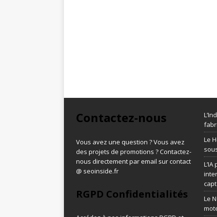
Contactez-nous
L’In
fabr
Le H
Vous avez une question ? Vous avez
sous
des projets de promotions ? Contactez-
nous directement par email sur contact
L’IA
@ seoinside.fr
inte
capt
RGPD Confidentialités
Le N
mot