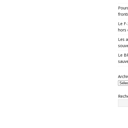
Pourq
front
Le F-
hors 
Les a
souve
Le BR
sauve
Archi
Rech