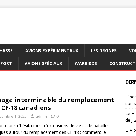
CHASSE
AVIONS EXPÉRIMENTAUX
LES DRONES
VO
SPORT
AVIONS SPÉCIAUX
WARBIRDS
CONSTRUCT
DER
L’Ind
saga interminable du remplacement
son s
 CF-18 canadiens
Le H-
cembre 1, 2025
admin
0
de J-
nte ans d’hésitations, d’extensions de vie et de batailles
L’IA 
iques autour du remplacement des CF-18 : comment le