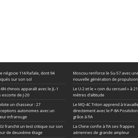
de négocie 114 Rafale, dont 94
Moscou renforce le Su-57 avec un
iqués sur son sol
nouvelle génération de propulsion
-6N chinois apparaît avec le JL-1
Le U-2 et le « coin du cercueil » à 2
 escorte de J-20
mètres d’altitude
 pilote un chasseur : 27
Le MQ-4C Triton apprend à travaill
rceptions autonomes avec un
directement avec le P-8A Poséidon
eur infrarouge
grâce à l’IA
GI franchit un test critique sur son
La Chine confie à l’IA ses frappes
eur de deuxième étage
aériennes de grande ampleur