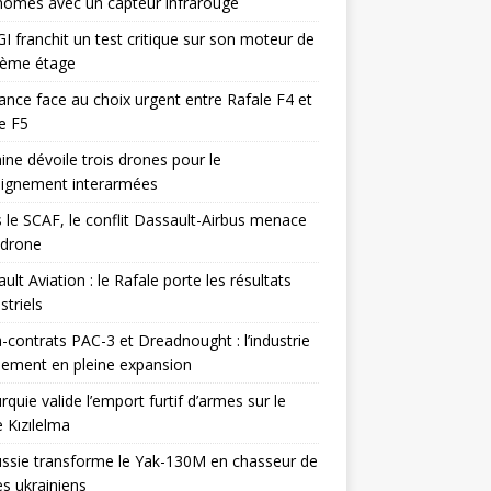
omes avec un capteur infrarouge
I franchit un test critique sur son moteur de
ième étage
ance face au choix urgent entre Rafale F4 et
e F5
ine dévoile trois drones pour le
eignement interarmées
 le SCAF, le conflit Dassault-Airbus menace
odrone
ult Aviation : le Rafale porte les résultats
triels
contrats PAC-3 et Dreadnought : l’industrie
ement en pleine expansion
rquie valide l’emport furtif d’armes sur le
 Kızılelma
ssie transforme le Yak-130M en chasseur de
s ukrainiens