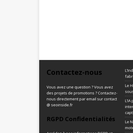
Contactez-nous
L’In
fabr
Le H
Vous avez une question ? Vous avez
sous
des projets de promotions ? Contactez-
nous directement par email sur contact
L’IA
@ seoinside.fr
inte
capt
RGPD Confidentialités
Le N
mot