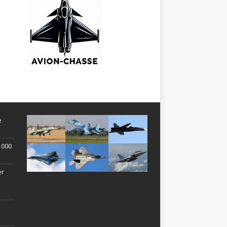
e
1 000
er