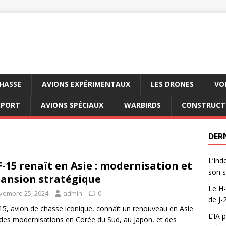
CHASSE
AVIONS EXPÉRIMENTAUX
LES DRONES
VO
SPORT
AVIONS SPÉCIAUX
WARBIRDS
CONSTRUCT
DER
L’Ind
F-15 renaît en Asie : modernisation et
son s
ansion stratégique
Le H-
vembre 25, 2024
admin
0
de J-
15, avion de chasse iconique, connaît un renouveau en Asie
L’IA 
des modernisations en Corée du Sud, au Japon, et des