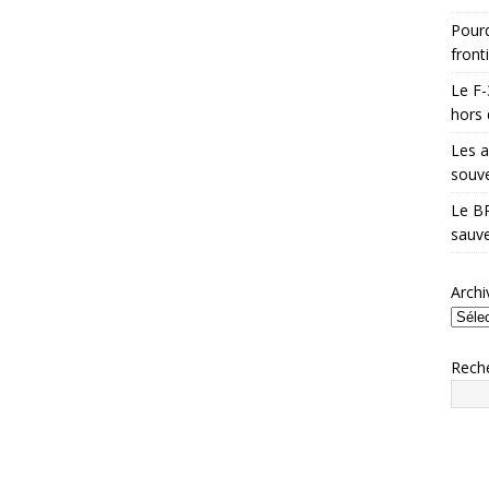
Pourq
front
Le F-
hors 
Les a
souve
Le BR
sauve
Archi
Rech