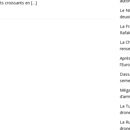
auton
êts croissants en
[…]
Le NG
deux
La Fr
Rafal
La Ch
rens
Après
l’Eur
Dassa
semes
Méga-
d’arm
La Tu
drone
La Ru
drone